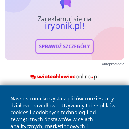
Zareklamuj się na
irybnik.pl!
SPRAWDŹ SZCZEGÓŁY
autopromocja
Nasza strona korzysta z plików cookies, aby
działała prawidłowo. Używamy także plików
cookies i podobnych technologii od
zewnętrznych dostawców w celach
analitycznych, marketingowych i
Copyright © 2026 irybnik.pl Wszystkie prawa zastrzeżone.