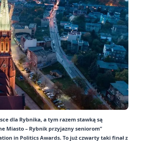
jsce dla Rybnika, a tym razem stawką są
ne Miasto – Rybnik przyjazny seniorom”
on in Politics Awards. To już czwarty taki finał z