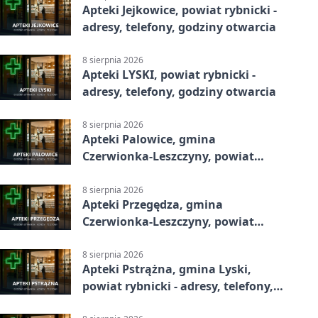
Apteki Jejkowice, powiat rybnicki -
adresy, telefony, godziny otwarcia
8 sierpnia 2026
Apteki LYSKI, powiat rybnicki -
adresy, telefony, godziny otwarcia
8 sierpnia 2026
Apteki Palowice, gmina
Czerwionka-Leszczyny, powiat
rybnicki - adresy, telefony, godziny
otwarcia
8 sierpnia 2026
Apteki Przegędza, gmina
Czerwionka-Leszczyny, powiat
rybnicki - adresy, telefony, godziny
otwarcia
8 sierpnia 2026
Apteki Pstrążna, gmina Lyski,
powiat rybnicki - adresy, telefony,
godziny otwarcia