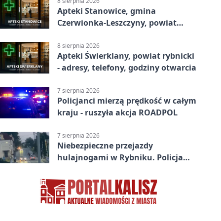
8 sierpnia 2026
Apteki Stanowice, gmina
Czerwionka-Leszczyny, powiat
rybnicki - adresy, telefony, godziny
otwarcia
8 sierpnia 2026
Apteki Świerklany, powiat rybnicki
- adresy, telefony, godziny otwarcia
7 sierpnia 2026
Policjanci mierzą prędkość w całym
kraju - ruszyła akcja ROADPOL
7 sierpnia 2026
Niebezpieczne przejazdy
hulajnogami w Rybniku. Policja
sprawdza nagrania