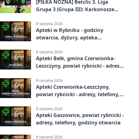
[PIŁKA NOŻNA] Betclic 3. Liga
Grupa 3 (Grupa III): Karkonosze
Jelenia Góra – ROW 1964 Rybnik 1:0
8 sierpnia 2026
Apteki w Rybniku - godziny
otwarcia, dyżury, apteka
całodobowa
8 sierpnia 2026
Apteki Bełk, gmina Czerwionka-
Leszczyny, powiat rybnicki - adresy,
telefony, godziny otwarcia
8 sierpnia 2026
Apteki Czerwionka-Leszczyny,
powiat rybnicki - adresy, telefony,
godziny otwarcia
8 sierpnia 2026
Apteki Gaszowice, powiat rybnicki -
adresy, telefony, godziny otwarcia
8 sierpnia 2026