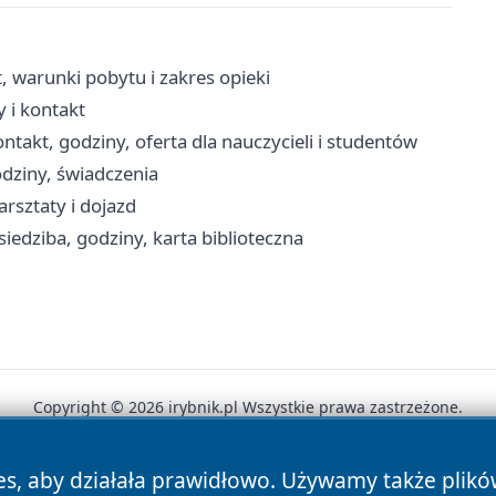
 warunki pobytu i zakres opieki
 i kontakt
takt, godziny, oferta dla nauczycieli i studentów
dziny, świadczenia
arsztaty i dojazd
siedziba, godziny, karta biblioteczna
Copyright © 2026 irybnik.pl Wszystkie prawa zastrzeżone.
es, aby działała prawidłowo. Używamy także plik
News
Autorzy
Polityka Prywatności
Polityka Cookie