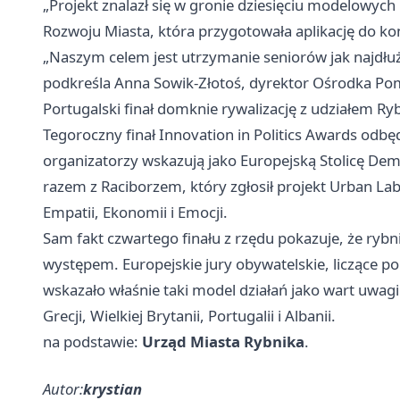
„Projekt znalazł się w gronie dziesięciu modelowyc
Rozwoju Miasta, która przygotowała aplikację do ko
„Naszym celem jest utrzymanie seniorów jak najdłużej
podkreśla Anna Sowik-Złotoś, dyrektor Ośrodka Po
Portugalski finał domknie rywalizację z udziałem Ry
Tegoroczny finał Innovation in Politics Awards odbęd
organizatorzy wskazują jako Europejską Stolicę Dem
razem z
Raciborzem
, który zgłosił projekt Urban La
Empatii, Ekonomii i Emocji.
Sam fakt czwartego finału z rzędu pokazuje, że ryb
występem. Europejskie jury obywatelskie, liczące po
wskazało właśnie taki model działań jako wart uwagi 
Grecji, Wielkiej Brytanii, Portugalii i Albanii.
na podstawie:
Urząd Miasta Rybnika
.
Autor:
krystian