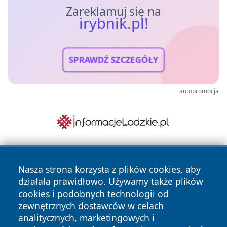
Zareklamuj się na
irybnik.pl!
SPRAWDŹ SZCZEGÓŁY
autopromocja
Nasza strona korzysta z plików cookies, aby
działała prawidłowo. Używamy także plików
cookies i podobnych technologii od
zewnętrznych dostawców w celach
analitycznych, marketingowych i
Copyright © 2026 irybnik.pl Wszystkie prawa zastrzeżone.