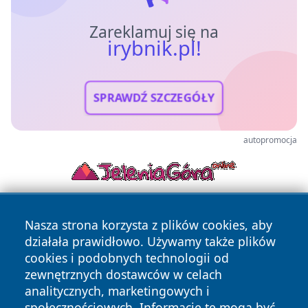
Zareklamuj się na
irybnik.pl!
SPRAWDŹ SZCZEGÓŁY
autopromocja
Nasza strona korzysta z plików cookies, aby
działała prawidłowo. Używamy także plików
cookies i podobnych technologii od
zewnętrznych dostawców w celach
analitycznych, marketingowych i
Copyright © 2026 irybnik.pl Wszystkie prawa zastrzeżone.
społecznościowych. Informacje te mogą być