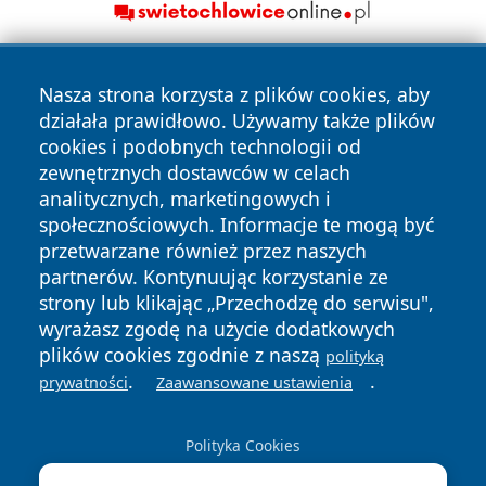
Nasza strona korzysta z plików cookies, aby
działała prawidłowo. Używamy także plików
cookies i podobnych technologii od
zewnętrznych dostawców w celach
analitycznych, marketingowych i
Copyright © 2026 irybnik.pl Wszystkie prawa zastrzeżone.
społecznościowych. Informacje te mogą być
przetwarzane również przez naszych
partnerów. Kontynuując korzystanie ze
Polityka
Polityka
News
Autorzy
strony lub klikając „Przechodzę do serwisu",
Prywatności
Cookies
wyrażasz zgodę na użycie dodatkowych
plików cookies zgodnie z naszą
polityką
.
.
prywatności
Zaawansowane ustawienia
Polityka Cookies