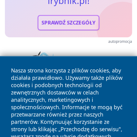
irybnik.pl!
SPRAWDŹ SZCZEGÓŁY
autopromocja
Nasza strona korzysta z plików cookies, aby
działała prawidłowo. Używamy także plików
cookies i podobnych technologii od
zewnętrznych dostawców w celach
analitycznych, marketingowych i
społecznościowych. Informacje te mogą być
przetwarzane również przez naszych
Copyright © 2026 irybnik.pl Wszystkie prawa zastrzeżone.
partnerów. Kontynuując korzystanie ze
strony lub klikając „Przechodzę do serwisu",
wyrażasz zgodę na użycie dodatkowych