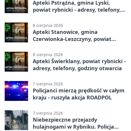
Apteki Pstrążna, gmina Lyski,
powiat rybnicki - adresy, telefony,
godziny otwarcia
8 sierpnia 2026
Apteki Stanowice, gmina
Czerwionka-Leszczyny, powiat
rybnicki - adresy, telefony, godziny
otwarcia
8 sierpnia 2026
Apteki Świerklany, powiat rybnicki -
adresy, telefony, godziny otwarcia
7 sierpnia 2026
Policjanci mierzą prędkość w całym
kraju - ruszyła akcja ROADPOL
7 sierpnia 2026
Niebezpieczne przejazdy
hulajnogami w Rybniku. Policja