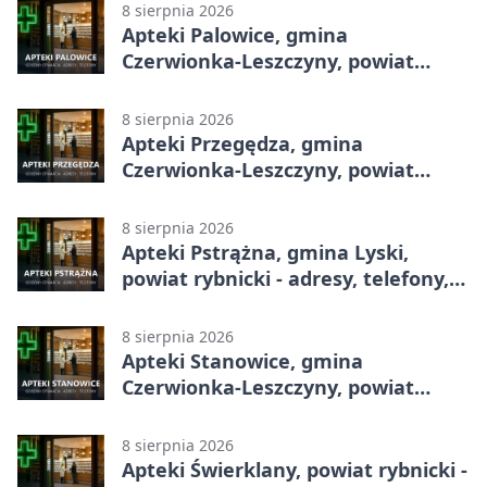
8 sierpnia 2026
Apteki Palowice, gmina
Czerwionka-Leszczyny, powiat
rybnicki - adresy, telefony, godziny
otwarcia
8 sierpnia 2026
Apteki Przegędza, gmina
Czerwionka-Leszczyny, powiat
rybnicki - adresy, telefony, godziny
otwarcia
8 sierpnia 2026
Apteki Pstrążna, gmina Lyski,
powiat rybnicki - adresy, telefony,
godziny otwarcia
8 sierpnia 2026
Apteki Stanowice, gmina
Czerwionka-Leszczyny, powiat
rybnicki - adresy, telefony, godziny
otwarcia
8 sierpnia 2026
Apteki Świerklany, powiat rybnicki -