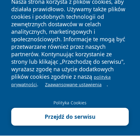
Nasza strona korzysta z plików cookies, aby
działała prawidłowo. Używamy także plików
cookies i podobnych technologii od
zewnętrznych dostawców w celach
analitycznych, marketingowych i
społecznościowych. Informacje te mogą być
Copyright © 2026 irybnik.pl Wszystkie prawa zastrzeżone.
przetwarzane również przez naszych
partnerów. Kontynuując korzystanie ze
strony lub klikając „Przechodzę do serwisu",
Polityka
Polityka
News
Autorzy
wyrażasz zgodę na użycie dodatkowych
Prywatności
Cookies
plików cookies zgodnie z naszą
polityką
.
.
prywatności
Zaawansowane ustawienia
Polityka Cookies
Przejdź do serwisu