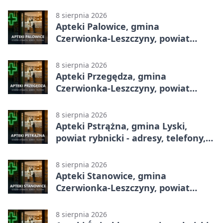
8 sierpnia 2026
Apteki Palowice, gmina
Czerwionka-Leszczyny, powiat
rybnicki - adresy, telefony, godziny
otwarcia
8 sierpnia 2026
Apteki Przegędza, gmina
Czerwionka-Leszczyny, powiat
rybnicki - adresy, telefony, godziny
otwarcia
8 sierpnia 2026
Apteki Pstrążna, gmina Lyski,
powiat rybnicki - adresy, telefony,
godziny otwarcia
8 sierpnia 2026
Apteki Stanowice, gmina
Czerwionka-Leszczyny, powiat
rybnicki - adresy, telefony, godziny
otwarcia
8 sierpnia 2026