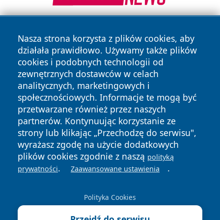
Nasza strona korzysta z plików cookies, aby
działała prawidłowo. Używamy także plików
cookies i podobnych technologii od
zewnętrznych dostawców w celach
analitycznych, marketingowych i
Copyright © 2026 irybnik.pl Wszystkie prawa zastrzeżone.
społecznościowych. Informacje te mogą być
przetwarzane również przez naszych
partnerów. Kontynuując korzystanie ze
Polityka
Polityka
News
Autorzy
strony lub klikając „Przechodzę do serwisu",
Prywatności
Cookies
wyrażasz zgodę na użycie dodatkowych
plików cookies zgodnie z naszą
polityką
.
.
prywatności
Zaawansowane ustawienia
Polityka Cookies
Przejdź do serwisu