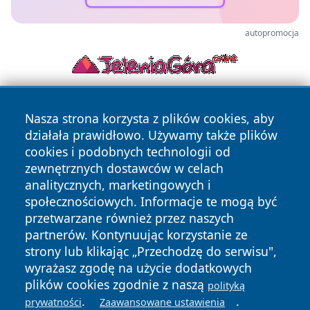
autopromocja
Nasza strona korzysta z plików cookies, aby
działała prawidłowo. Używamy także plików
cookies i podobnych technologii od
zewnętrznych dostawców w celach
analitycznych, marketingowych i
Copyright © 2026 irybnik.pl Wszystkie prawa zastrzeżone.
społecznościowych. Informacje te mogą być
przetwarzane również przez naszych
partnerów. Kontynuując korzystanie ze
Polityka
Polityka
News
Autorzy
strony lub klikając „Przechodzę do serwisu",
Prywatności
Cookies
wyrażasz zgodę na użycie dodatkowych
plików cookies zgodnie z naszą
polityką
.
.
prywatności
Zaawansowane ustawienia