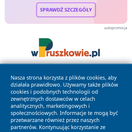
SPRAWDŹ SZCZEGÓŁY
autopromocja
Nasza strona korzysta z plików cookies, aby
działała prawidłowo. Używamy także plików
cookies i podobnych technologii od
zewnętrznych dostawców w celach
analitycznych, marketingowych i
Copyright © 2026 irybnik.pl Wszystkie prawa zastrzeżone.
społecznościowych. Informacje te mogą być
przetwarzane również przez naszych
partnerów. Kontynuując korzystanie ze
Polityka
Polityka
News
Autorzy