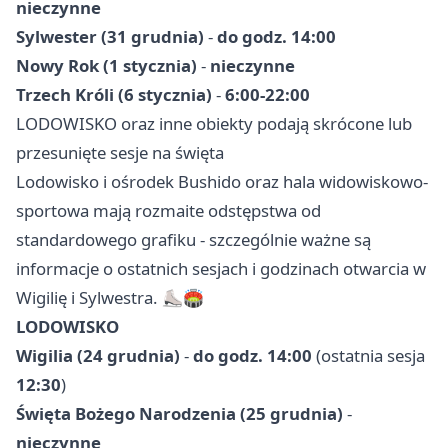
nieczynne
Sylwester (31 grudnia)
-
do godz. 14:00
Nowy Rok (1 stycznia)
-
nieczynne
Trzech Króli (6 stycznia)
-
6:00-22:00
LODOWISKO oraz inne obiekty podają skrócone lub
przesunięte sesje na święta
Lodowisko i ośrodek Bushido oraz hala widowiskowo-
sportowa mają rozmaite odstępstwa od
standardowego grafiku - szczególnie ważne są
informacje o ostatnich sesjach i godzinach otwarcia w
Wigilię i Sylwestra. ⛸️🏟️
LODOWISKO
Wigilia (24 grudnia)
-
do godz. 14:00
(ostatnia sesja
12:30
)
Święta Bożego Narodzenia (25 grudnia)
-
nieczynne