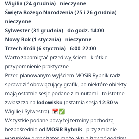
Wigilia (24 grudnia)
-
nieczynne
Święta Bożego Narodzenia (25 i 26 grudnia)
-
nieczynne
Sylwester (31 grudnia)
-
do godz. 14:00
Nowy Rok (1 stycznia)
-
nieczynne
Trzech Króli (6 stycznia)
-
6:00-22:00
Warto zapamiętać przed wyjściem - krótkie
przypomnienie praktyczne
Przed planowanym wyjściem MOSiR Rybnik radzi
sprawdzić obowiązujący grafik, bo niektóre obiekty
mają ostatnie sesje podane z minutami - to istotne
zwłaszcza na
lodowisku
(ostatnia sesja
12:30
w
Wigilię i Sylwestra). 📅✅
Wszystkie podane powyżej terminy pochodzą
bezpośrednio od
MOSiR Rybnik
- przy zmianie
warunków organizator może aktualizować godziny,