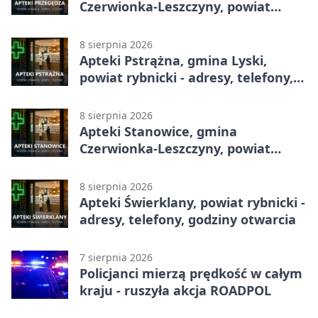
Czerwionka-Leszczyny, powiat
rybnicki - adresy, telefony, godziny
otwarcia
8 sierpnia 2026
Apteki Pstrążna, gmina Lyski,
powiat rybnicki - adresy, telefony,
godziny otwarcia
8 sierpnia 2026
Apteki Stanowice, gmina
Czerwionka-Leszczyny, powiat
rybnicki - adresy, telefony, godziny
otwarcia
8 sierpnia 2026
Apteki Świerklany, powiat rybnicki -
adresy, telefony, godziny otwarcia
7 sierpnia 2026
Policjanci mierzą prędkość w całym
kraju - ruszyła akcja ROADPOL