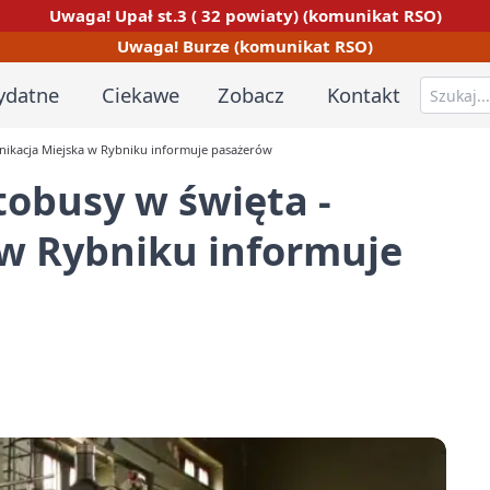
Uwaga! Upał st.3 ( 32 powiaty) (komunikat RSO)
Uwaga! Burze (komunikat RSO)
ydatne
Ciekawe
Zobacz
Kontakt
nikacja Miejska w Rybniku informuje pasażerów
obusy w święta -
w Rybniku informuje