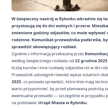
W świąteczny nastrój w Rybniku wkradnie się t
przystosują się do dni wolnych i przerw. Mieszk
zmienione godziny odjazdów, co może wpływać n
rodzinne. Komunikat przewoźnika podkreśla, b
sprawdzić obowiązujący rozkład.
Zgodnie z informacją przekazaną przez
Komunikacj
według świątecznego rozkładu od
22 grudnia 2025
liczbę kursów i inne rozkłady odjazdów niż w dni ro
Przewoźnik udostępnił również wykaz ostatnich ob
2025
, co pozwala sprawdzić, które linie mają skróc
warto przypomnieć, by przed planowaną podróżą zwe
ewentualne przesiadki — szczególnie w przypadku 
na podstawie:
Urząd Miasta w Rybniku
.