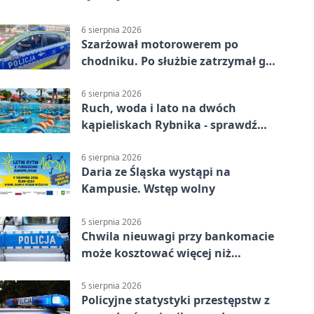
6 sierpnia 2026
Szarżował motorowerem po
chodniku. Po służbie zatrzymał go
policjant z Rybnika
6 sierpnia 2026
Ruch, woda i lato na dwóch
kąpieliskach Rybnika - sprawdź
sierpniowy plan
6 sierpnia 2026
Daria ze Śląska wystąpi na
Kampusie. Wstęp wolny
5 sierpnia 2026
Chwila nieuwagi przy bankomacie
może kosztować więcej niż
wypłacona gotówka
5 sierpnia 2026
Policyjne statystyki przestępstw z