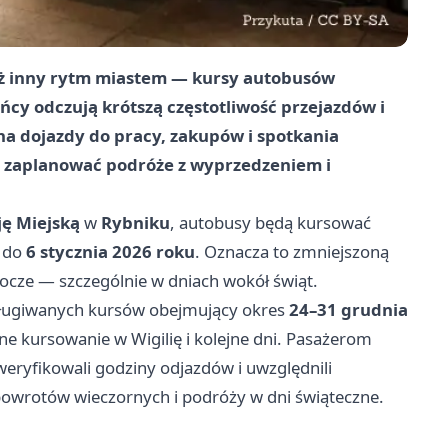
eż inny rytm miastem — kursy autobusów
ańcy odczują krótszą częstotliwość przejazdów i
a dojazdy do pracy, zakupów i spotkania
y zaplanować podróże z wyprzedzeniem i
ę Miejską
w
Rybniku
, autobusy będą kursować
do
6 stycznia 2026 roku
. Oznacza to zmniejszoną
bocze — szczególnie w dniach wokół świąt.
sługiwanych kursów obejmujący okres
24–31 grudnia
one kursowanie w Wigilię i kolejne dni. Pasażerom
ryfikowali godziny odjazdów i uwzględnili
powrotów wieczornych i podróży w dni świąteczne.