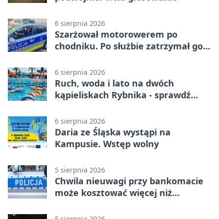
6 sierpnia 2026
Szarżował motorowerem po
chodniku. Po służbie zatrzymał go
policjant z Rybnika
6 sierpnia 2026
Ruch, woda i lato na dwóch
kąpieliskach Rybnika - sprawdź
sierpniowy plan
6 sierpnia 2026
Daria ze Śląska wystąpi na
Kampusie. Wstęp wolny
5 sierpnia 2026
Chwila nieuwagi przy bankomacie
może kosztować więcej niż
wypłacona gotówka
5 sierpnia 2026