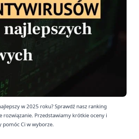
najlepszy w 2025 roku? Sprawdź nasz ranking
ze rozwiązanie. Przedstawiamy krótkie oceny i
by pomóc Ci w wyborze.