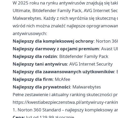
W 2025 roku na rynku antywirusów znajdują się tak
Ultimate, Bitdefender Family Pack, AVG Internet Sec
Malwarebytes. Każdy z nich wyróżnia się skuteczną 
wśród nich można znaleźć najlepsze oprogramowan
antywirusowych:
Najlepszy dla kompleksowej ochrony
: Norton 36
Najlepszy darmowy z opcjami premium
: Avast U
Najlepszy dla rodzin
: Bitdefender Family Pack
Najlepszy tani antywirus
: AVG Internet Security
Najlepszy dla zaawansowanych użytkowników
:
Najlepszy dla firm
: McAfee
Najlepszy dla prywatności
: Malwarebytes
Pełne zestawienie i aktualny ranking skuteczności
https://kwestiabezpieczenstwa.pl/antywirusy-rankin
1. Norton 360 Standard – najlepszy kompleksowy a
Cena:
Już od 129,99 zł rocznie