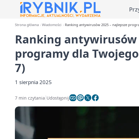
Prz
Strona główna
Wiadomości
Ranking antywirusów 2025 – najlepsze progr
Ranking antywirusów 
programy dla Twojego
7)
1 sierpnia 2025
7 min czytania
Udostępnij