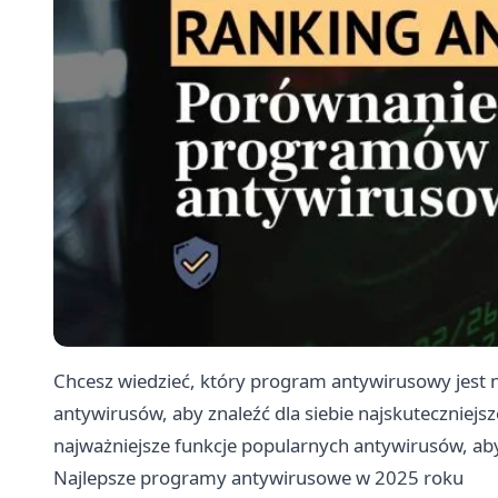
Chcesz wiedzieć, który program antywirusowy jest 
antywirusów, aby znaleźć dla siebie najskuteczniejs
najważniejsze funkcje popularnych antywirusów, a
Najlepsze programy antywirusowe w 2025 roku