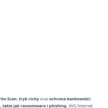
rbo Scan
,
tryb cichy
oraz
ochrona bankowości
.
 takie jak ransomware i phishing
. AVG Internet