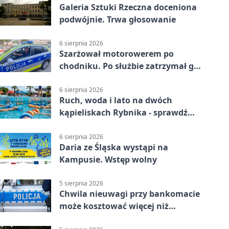
Galeria Sztuki Rzeczna doceniona
podwójnie. Trwa głosowanie
6 sierpnia 2026
Szarżował motorowerem po
chodniku. Po służbie zatrzymał go
policjant z Rybnika
6 sierpnia 2026
Ruch, woda i lato na dwóch
kąpieliskach Rybnika - sprawdź
sierpniowy plan
6 sierpnia 2026
Daria ze Śląska wystąpi na
Kampusie. Wstęp wolny
5 sierpnia 2026
Chwila nieuwagi przy bankomacie
może kosztować więcej niż
wypłacona gotówka