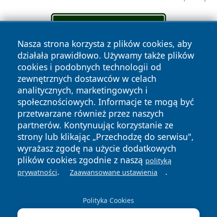
Nasza strona korzysta z plików cookies, aby
działała prawidłowo. Używamy także plików
cookies i podobnych technologii od
zewnętrznych dostawców w celach
analitycznych, marketingowych i
społecznościowych. Informacje te mogą być
przetwarzane również przez naszych
partnerów. Kontynuując korzystanie ze
strony lub klikając „Przechodzę do serwisu",
Copyright © 2026 irybnik.pl Wszystkie prawa zastrzeżone.
wyrażasz zgodę na użycie dodatkowych
plików cookies zgodnie z naszą
polityką
.
.
prywatności
Zaawansowane ustawienia
Polityka
Polityka
News
Autorzy
Prywatności
Cookies
Polityka Cookies