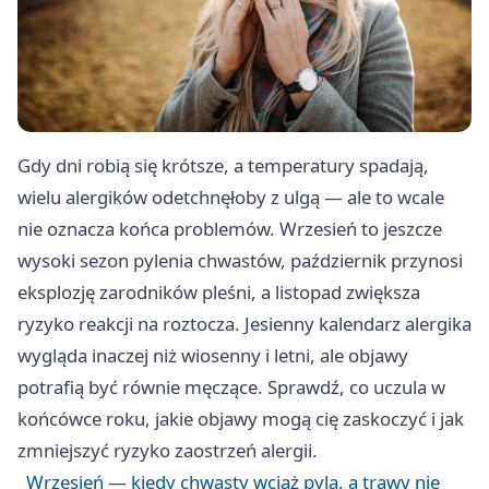
Gdy dni robią się krótsze, a temperatury spadają,
wielu alergików odetchnęłoby z ulgą — ale to wcale
nie oznacza końca problemów. Wrzesień to jeszcze
wysoki sezon pylenia chwastów, październik przynosi
eksplozję zarodników pleśni, a listopad zwiększa
ryzyko reakcji na roztocza. Jesienny kalendarz alergika
wygląda inaczej niż wiosenny i letni, ale objawy
potrafią być równie męczące. Sprawdź, co uczula w
końcówce roku, jakie objawy mogą cię zaskoczyć i jak
zmniejszyć ryzyko zaostrzeń alergii.
Wrzesień — kiedy chwasty wciąż pylą, a trawy nie