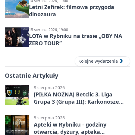
14 sierpnia 2026, 11:00
Letni Zefirek: filmowa przygoda
dinozaura
15 sierpnia 2026, 19:00
LOTA w Rybniku na trasie „OBY NA
ZERO TOUR”
Kolejne wydarzenia
Ostatnie Artykuły
8 sierpnia 2026
[PIŁKA NOŻNA] Betclic 3. Liga
Grupa 3 (Grupa III): Karkonosze
Jelenia Góra – ROW 1964 Rybnik 1:0
8 sierpnia 2026
Apteki w Rybniku - godziny
otwarcia, dyżury, apteka