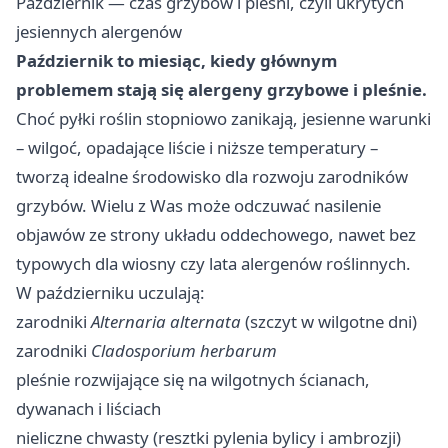
Październik — czas grzybów i pleśni, czyli ukrytych
jesiennych alergenów
Październik to miesiąc, kiedy głównym
problemem stają się alergeny grzybowe i pleśnie.
Choć pyłki roślin stopniowo zanikają, jesienne warunki
– wilgoć, opadające liście i niższe temperatury –
tworzą idealne środowisko dla rozwoju zarodników
grzybów. Wielu z Was może odczuwać nasilenie
objawów ze strony układu oddechowego, nawet bez
typowych dla wiosny czy lata alergenów roślinnych.
W październiku uczulają:
zarodniki
Alternaria alternata
(szczyt w wilgotne dni)
zarodniki
Cladosporium herbarum
pleśnie rozwijające się na wilgotnych ścianach,
dywanach i liściach
nieliczne chwasty (resztki pylenia bylicy i ambrozji)