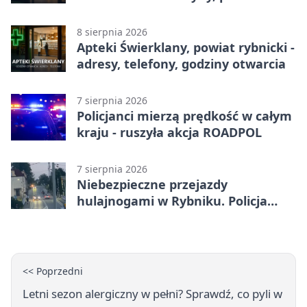
rybnicki - adresy, telefony, godziny
otwarcia
8 sierpnia 2026
Apteki Świerklany, powiat rybnicki -
adresy, telefony, godziny otwarcia
7 sierpnia 2026
Policjanci mierzą prędkość w całym
kraju - ruszyła akcja ROADPOL
7 sierpnia 2026
Niebezpieczne przejazdy
hulajnogami w Rybniku. Policja
sprawdza nagrania
<< Poprzedni
Letni sezon alergiczny w pełni? Sprawdź, co pyli w