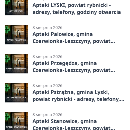
Apteki LYSKI, powiat rybnicki -
adresy, telefony, godziny otwarcia
8 sierpnia 2026
Apteki Palowice, gmina
Czerwionka-Leszczyny, powiat
rybnicki - adresy, telefony, godziny
otwarcia
8 sierpnia 2026
Apteki Przegędza, gmina
Czerwionka-Leszczyny, powiat
rybnicki - adresy, telefony, godziny
otwarcia
8 sierpnia 2026
Apteki Pstrążna, gmina Lyski,
powiat rybnicki - adresy, telefony,
godziny otwarcia
8 sierpnia 2026
Apteki Stanowice, gmina
Czerwionka-Leszczyny, powiat