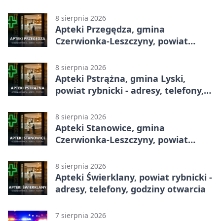
rybnicki - adresy, telefony, godziny
otwarcia
8 sierpnia 2026
Apteki Przegędza, gmina
Czerwionka-Leszczyny, powiat
rybnicki - adresy, telefony, godziny
otwarcia
8 sierpnia 2026
Apteki Pstrążna, gmina Lyski,
powiat rybnicki - adresy, telefony,
godziny otwarcia
8 sierpnia 2026
Apteki Stanowice, gmina
Czerwionka-Leszczyny, powiat
rybnicki - adresy, telefony, godziny
otwarcia
8 sierpnia 2026
Apteki Świerklany, powiat rybnicki -
adresy, telefony, godziny otwarcia
7 sierpnia 2026