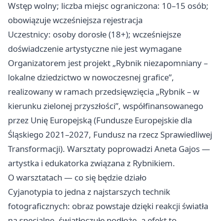
Wstęp wolny; liczba miejsc ograniczona: 10–15 osób;
obowiązuje wcześniejsza rejestracja
Uczestnicy: osoby dorosłe (18+); wcześniejsze
doświadczenie artystyczne nie jest wymagane
Organizatorem jest projekt „Rybnik niezapomniany –
lokalne dziedzictwo w nowoczesnej grafice”,
realizowany w ramach przedsięwzięcia „Rybnik – w
kierunku zielonej przyszłości”, współfinansowanego
przez Unię Europejską (Fundusze Europejskie dla
Śląskiego 2021–2027, Fundusz na rzecz Sprawiedliwej
Transformacji). Warsztaty poprowadzi Aneta Gajos —
artystka i edukatorka związana z Rybnikiem.
O warsztatach — co się będzie działo
Cyjanotypia to jedna z najstarszych technik
fotograficznych: obraz powstaje dzięki reakcji światła
na specjalne, światłoczułe podłoże, a efekt to