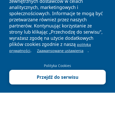
zewnętrznych dostawców w celach
analitycznych, marketingowych i
społecznościowych. Informacje te mogą być
przetwarzane również przez naszych
partnerów. Kontynuując korzystanie ze
Copyright © 2026 irybnik.pl Wszystkie prawa zastrzeżone.
strony lub klikając „Przechodzę do serwisu",
wyrażasz zgodę na użycie dodatkowych
plików cookies zgodnie z naszą
polityką
Polityka
Polityka
.
.
prywatności
Zaawansowane ustawienia
News
Autorzy
Prywatności
Cookies
Polityka Cookies
Przejdź do serwisu