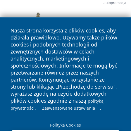
autopromocja
Nasza strona korzysta z plików cookies, aby
działała prawidłowo. Używamy także plików
cookies i podobnych technologii od
zewnętrznych dostawców w celach
analitycznych, marketingowych i
społecznościowych. Informacje te mogą być
przetwarzane również przez naszych
partnerów. Kontynuując korzystanie ze
Copyright © 2026 irybnik.pl Wszystkie prawa zastrzeżone.
strony lub klikając „Przechodzę do serwisu",
wyrażasz zgodę na użycie dodatkowych
plików cookies zgodnie z naszą
polityką
Polityka
Polityka
.
.
prywatności
Zaawansowane ustawienia
News
Autorzy
Prywatności
Cookies
Polityka Cookies