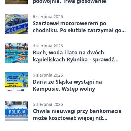
podwójnie. Trwa głosowanie
6 sierpnia 2026
Szarżował motorowerem po
chodniku. Po służbie zatrzymał go
policjant z Rybnika
6 sierpnia 2026
Ruch, woda i lato na dwóch
kąpieliskach Rybnika - sprawdź
sierpniowy plan
6 sierpnia 2026
Daria ze Śląska wystąpi na
Kampusie. Wstęp wolny
5 sierpnia 2026
Chwila nieuwagi przy bankomacie
może kosztować więcej niż
wypłacona gotówka