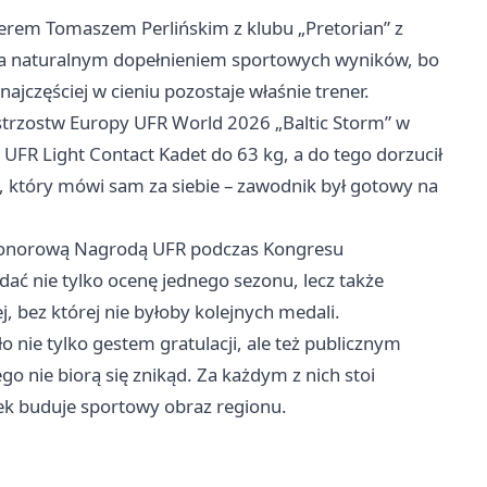
nerem Tomaszem Perlińskim z klubu „Pretorian” z
yła naturalnym dopełnieniem sportowych wyników, bo
ajczęściej w cieniu pozostaje właśnie trener.
strzostw Europy UFR World 2026 „Baltic Storm” w
UFR Light Contact Kadet do 63 kg, a do tego dorzucił
w, który mówi sam za siebie – zawodnik był gotowy na
 Honorową Nagrodą UFR podczas Kongresu
ć nie tylko ocenę jednego sezonu, lecz także
ej, bez której nie byłoby kolejnych medali.
 nie tylko gestem gratulacji, ale też publicznym
o nie biorą się znikąd. Za każdym z nich stoi
bek buduje sportowy obraz regionu.