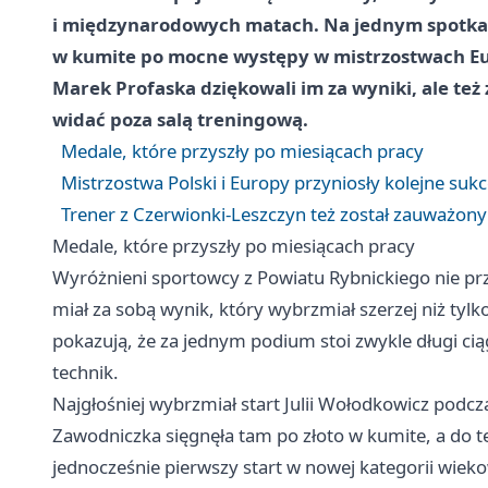
i międzynarodowych matach. Na jednym spotkaniu
w kumite po mocne występy w mistrzostwach Eur
Marek Profaska dziękowali im za wyniki, ale też 
widać poza salą treningową.
Medale, które przyszły po miesiącach pracy
Mistrzostwa Polski i Europy przyniosły kolejne suk
Trener z Czerwionki-Leszczyn też został zauważony
Medale, które przyszły po miesiącach pracy
Wyróżnieni sportowcy z Powiatu Rybnickiego nie prz
miał za sobą wynik, który wybrzmiał szerzej niż tyl
pokazują, że za jednym podium stoi zwykle długi ci
technik.
Najgłośniej wybrzmiał start Julii Wołodkowicz podcz
Zawodniczka sięgnęła tam po złoto w kumite, a do teg
jednocześnie pierwszy start w nowej kategorii wiekow