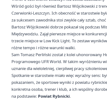
Wśród gości był również Bartosz Wójcikowski z tre
Czerwionki-Leszczyn. Ich obecność w starostwie b
za sukcesem zawodnika stoi zwykle cały sztab, choć n
Bartosz Wójcikowski dobrze pokazał się podczas Mi
Międzywodziu. Zajął pierwsze miejsce w konkurencji 
trzecie miejsce w Low Kick Light. To zestaw wynikó
różne tempo i różne warunki walki.
Sam Tomasz Perliński został z kolei uhonorowany
Programowego UFR World. W takim wyróżnieniu wida
uznanie dla wieloletniej, cierpliwej pracy szkoleniow
Spotkanie w starostwie miało więc wyraźny sens: było
pokazaniem, że sportowe wyniki z powiatu rybnickieg
konkretna osoba, trener i klub, a ich wspólny doro
na podstawie:
Powiat Rybnicki
.