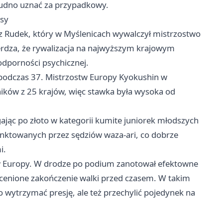
trudno uznać za przypadkowy.
esy
osz Rudek, który w Myślenicach wywalczył mistrzostwo
erdza, że rywalizacja na najwyższym krajowym
odporności psychicznej.
a podczas 37. Mistrzostw Europy Kyokushin w
ków z 25 krajów, więc stawka była wysoka od
gając po złoto w kategorii kumite juniorek młodszych
punktowanych przez sędziów waza-ari, co dobrze
i.
w Europy. W drodze po podium zanotował efektowne
 ocenione zakończenie walki przed czasem. W takim
ko wytrzymać presję, ale też przechylić pojedynek na