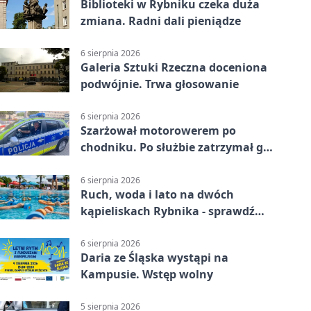
Biblioteki w Rybniku czeka duża
zmiana. Radni dali pieniądze
6 sierpnia 2026
Galeria Sztuki Rzeczna doceniona
podwójnie. Trwa głosowanie
6 sierpnia 2026
Szarżował motorowerem po
chodniku. Po służbie zatrzymał go
policjant z Rybnika
6 sierpnia 2026
Ruch, woda i lato na dwóch
kąpieliskach Rybnika - sprawdź
sierpniowy plan
6 sierpnia 2026
Daria ze Śląska wystąpi na
Kampusie. Wstęp wolny
5 sierpnia 2026