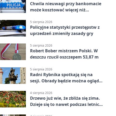
Chwila nieuwagi przy bankomacie
może kosztować więcej niż
wypłacona gotówka
5 sierpnia 2026
Policyjne statystyki przestępstw z
uprzedzeń zmieniły zasady gry
5 sierpnia 2026
Robert Bober mistrzem Polski. W
deszczu rzucił oszczepem 53,87 m
5 sierpnia 2026
Radni Rybnika spotkają się na
sesji. Obrady będzie można oglądać
online
4 sierpnia 2026
Drzewo już wie, że zbliża się zima.
Dzieje się to nawet podczas letnich
upałów