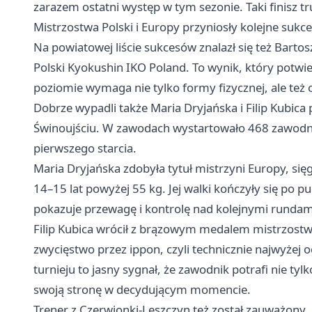
zarazem ostatni występ w tym sezonie. Taki finisz 
Mistrzostwa Polski i Europy przyniosły kolejne sukc
Na powiatowej liście sukcesów znalazł się też Bart
Polski Kyokushin IKO Poland. To wynik, który potwi
poziomie wymaga nie tylko formy fizycznej, ale też 
Dobrze wypadli także Maria Dryjańska i Filip Kubic
Świnoujściu. W zawodach wystartowało 468 zawodni
pierwszego starcia.
Maria Dryjańska zdobyła tytuł mistrzyni Europy, się
14–15 lat powyżej 55 kg. Jej walki kończyły się po 
pokazuje przewagę i kontrolę nad kolejnymi rundam
Filip Kubica wrócił z brązowym medalem mistrzost
zwycięstwo przez ippon, czyli technicznie najwyżej
turnieju to jasny sygnał, że zawodnik potrafi nie tyl
swoją stronę w decydującym momencie.
Trener z Czerwionki-Leszczyn też został zauważony