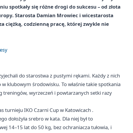
 spotkały się różne drogi do sukcesu – od złota
opy. Starosta Damian Mrowiec i wicestarosta
za ciężką, codzienną pracę, której zwykle nie
cesy
yjechali do starostwa z pustymi rękami. Każdy z nich
ko w klubowym środowisku. To właśnie takie spotkania
ąg treningów, wyrzeczeń i powtarzanych setki razy
as turnieju IKO Czarni Cup w
Katowicach
.
o dołożyła srebro w kata. Dla niej był to
ej 14–15 lat do 50 kg, bez ochraniacza tułowia, i