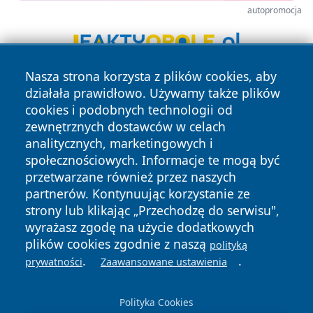
autopromocja
Nasza strona korzysta z plików cookies, aby
działała prawidłowo. Używamy także plików
cookies i podobnych technologii od
zewnętrznych dostawców w celach
analitycznych, marketingowych i
społecznościowych. Informacje te mogą być
Copyright © 2026 irybnik.pl Wszystkie prawa zastrzeżone.
przetwarzane również przez naszych
partnerów. Kontynuując korzystanie ze
strony lub klikając „Przechodzę do serwisu",
Polityka
Polityka
News
Autorzy
wyrażasz zgodę na użycie dodatkowych
Prywatności
Cookies
plików cookies zgodnie z naszą
polityką
.
.
prywatności
Zaawansowane ustawienia
Polityka Cookies