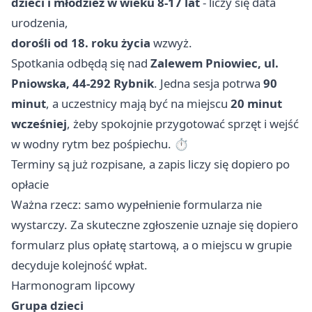
dzieci i młodzież w wieku 8-17 lat
- liczy się data
urodzenia,
dorośli od 18. roku życia
wzwyż.
Spotkania odbędą się nad
Zalewem Pniowiec, ul.
Pniowska, 44-292 Rybnik
. Jedna sesja potrwa
90
minut
, a uczestnicy mają być na miejscu
20 minut
wcześniej
, żeby spokojnie przygotować sprzęt i wejść
w wodny rytm bez pośpiechu. ⏱️
Terminy są już rozpisane, a zapis liczy się dopiero po
opłacie
Ważna rzecz: samo wypełnienie formularza nie
wystarczy. Za skuteczne zgłoszenie uznaje się dopiero
formularz plus opłatę startową, a o miejscu w grupie
decyduje kolejność wpłat.
Harmonogram lipcowy
Grupa dzieci