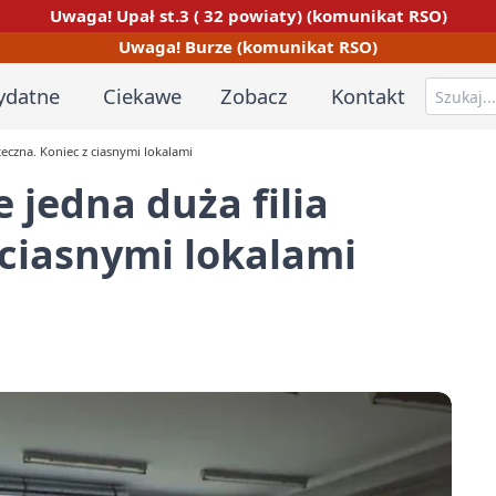
Uwaga! Upał st.3 ( 32 powiaty) (komunikat RSO)
Uwaga! Burze (komunikat RSO)
ydatne
Ciekawe
Zobacz
Kontakt
eczna. Koniec z ciasnymi lokalami
jedna duża filia
 ciasnymi lokalami