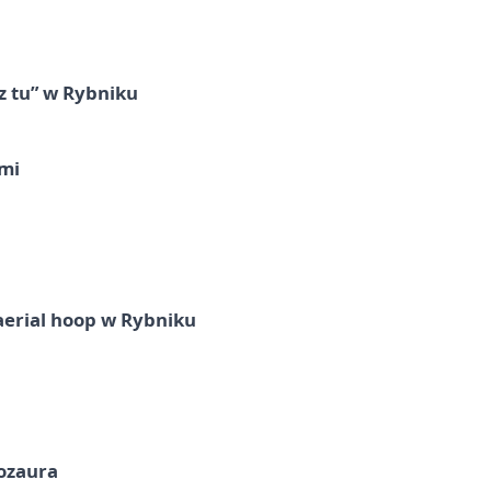
z tu” w Rybniku
imi
aerial hoop w Rybniku
nozaura