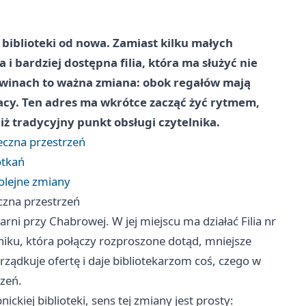
biblioteki od nowa. Zamiast kilku małych
 i bardziej dostępna filia, która ma służyć nie
owinach to ważna zmiana: obok regałów mają
pracy. Ten adres ma wkrótce zacząć żyć rytmem,
ż tradycyjny punkt obsługi czytelnika.
eczna przestrzeń
otkań
kolejne zmiany
czna przestrzeń
i przy Chabrowej. W jej miejscu ma działać Filia nr
bniku, która połączy rozproszone dotąd, mniejsze
ządkuje ofertę i daje bibliotekarzom coś, czego w
rzeń.
ckiej biblioteki, sens tej zmiany jest prosty: