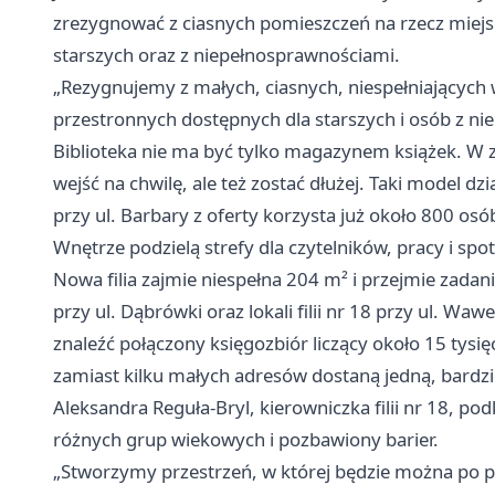
zrezygnować z ciasnych pomieszczeń na rzecz miejs
starszych oraz z niepełnosprawnościami.
„Rezygnujemy z małych, ciasnych, niespełniających 
przestronnych dostępnych dla starszych i osób z n
Biblioteka nie ma być tylko magazynem książek. W 
wejść na chwilę, ale też zostać dłużej. Taki model dz
przy ul. Barbary z oferty korzysta już około 800 osó
Wnętrze podzielą strefy dla czytelników, pracy i spo
Nowa filia zajmie niespełna 204 m² i przejmie zadan
przy ul. Dąbrówki oraz lokali filii nr 18 przy ul. Waw
znaleźć połączony księgozbiór liczący około 15 tysi
zamiast kilku małych adresów dostaną jedną, bardzi
Aleksandra Reguła-Bryl, kierowniczka filii nr 18, po
różnych grup wiekowych i pozbawiony barier.
„Stworzymy przestrzeń, w której będzie można po p