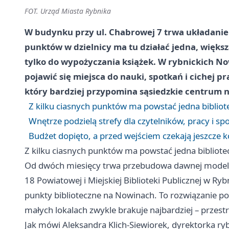
FOT. Urząd Miasta Rybnika
W budynku przy ul. Chabrowej 7 trwa układanie 
punktów w dzielnicy ma tu działać jedna, większa
tylko do wypożyczania książek. W rybnickich N
pojawić się miejsca do nauki, spotkań i cichej 
który bardziej przypomina sąsiedzkie centrum ni
Z kilku ciasnych punktów ma powstać jedna bibliot
Wnętrze podzielą strefy dla czytelników, pracy i sp
Budżet dopięto, a przed wejściem czekają jeszcze 
Z kilku ciasnych punktów ma powstać jedna bibliote
Od dwóch miesięcy trwa przebudowa dawnej modelarn
18 Powiatowej i Miejskiej Biblioteki Publicznej w Ry
punkty biblioteczne na Nowinach. To rozwiązanie por
małych lokalach zwykle brakuje najbardziej – przest
Jak mówi Aleksandra Klich-Siewiorek, dyrektorka rybni