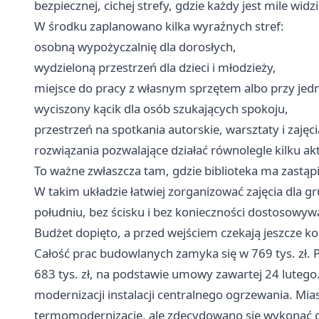
bezpiecznej, cichej strefy, gdzie każdy jest mile widz
W środku zaplanowano kilka wyraźnych stref:
osobną wypożyczalnię dla dorosłych,
wydzieloną przestrzeń dla dzieci i młodzieży,
miejsce do pracy z własnym sprzętem albo przy j
wyciszony kącik dla osób szukających spokoju,
przestrzeń na spotkania autorskie, warsztaty i zajęc
rozwiązania pozwalające działać równolegle kilku a
To ważne zwłaszcza tam, gdzie biblioteka ma zastąp
W takim układzie łatwiej zorganizować zajęcia dla 
południu, bez ścisku i bez konieczności dostosowy
Budżet dopięto, a przed wejściem czekają jeszcze k
Całość prac budowlanych zamyka się w 769 tys. zł.
683 tys. zł, na podstawie umowy zawartej 24 lutego.
modernizacji instalacji centralnego ogrzewania. Mia
termomodernizację, ale zdecydowano się wykonać go