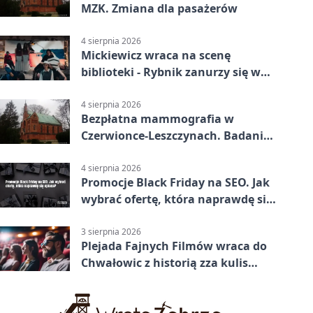
MZK. Zmiana dla pasażerów
4 sierpnia 2026
Mickiewicz wraca na scenę
biblioteki - Rybnik zanurzy się w
„Dziadach”
4 sierpnia 2026
Bezpłatna mammografia w
Czerwionce-Leszczynach. Badania
w dwóch punktach
4 sierpnia 2026
Promocje Black Friday na SEO. Jak
wybrać ofertę, która naprawdę się
opłaca?
3 sierpnia 2026
Plejada Fajnych Filmów wraca do
Chwałowic z historią zza kulis
Disneya