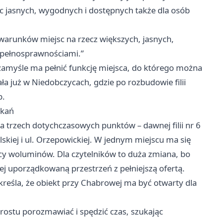
c jasnych, wygodnych i dostępnych także dla osób
warunków miejsc na rzecz większych, jasnych,
iepełnosprawnościami.”
zamyśle ma pełnić funkcję miejsca, do którego można
iała już w Niedobczycach, gdzie po rozbudowie filii
b.
tkań
ia trzech dotychczasowych punktów – dawnej filii nr 6
elskiej i ul. Orzepowickiej. W jednym miejscu ma się
ęcy woluminów. Dla czytelników to duża zmiana, bo
ej uporządkowaną przestrzeń z pełniejszą ofertą.
dkreśla, że obiekt przy Chabrowej ma być otwarty dla
rostu porozmawiać i spędzić czas, szukając