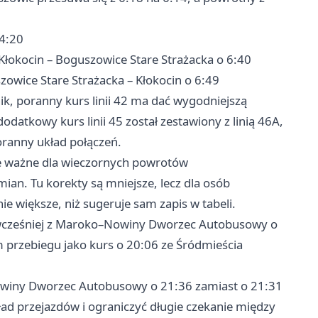
14:20
s Kłokocin – Boguszowice Stare Strażacka o 6:40
zowice Stare Strażacka – Kłokocin o 6:49
ik, poranny kurs linii 42 ma dać wygodniejszą
 dodatkowy kurs linii 45 został zestawiony z linią 46A,
oranny układ połączeń.
e ważne dla wieczornych powrotów
mian. Tu korekty są mniejsze, lecz dla osób
większe, niż sugeruje sam zapis w tabeli.
 wcześniej z Maroko–Nowiny Dworzec Autobusowy o
przebiegu jako kurs o 20:06 ze Śródmieścia
Nowiny Dworzec Autobusowy o 21:36 zamiast o 21:31
ad przejazdów i ograniczyć długie czekanie między