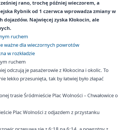
ześniej rano, trochę później wieczorem, a
iejska Rybnik od 1 czerwca wprowadza zmiany w
h dojazdów. Najwięcej zyska Kłokocin, ale
wych.
rannym ruchem
le ważne dla wieczornych powrotów
na w rozkładzie
annym ruchem
ej odczują je pasażerowie z Kłokocina i okolic. To
e lekko przesunięta, tak by łatwiej było złapać
nej trasie Śródmieście Plac Wolności – Chwałowice o
eście Plac Wolności z odjazdem z przystanku
szowic przesuwa się z 6:18 na 6:14, a powrotny z