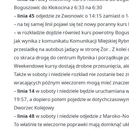
Boguszowic do Kłokocina z 6:33 na 6:30
–
linia 45
odjedzie ze Zwonowic o 14:15 zamiast o 
– na tej samej linii pojawi się też nowy poranny kur
– w rozkładzie dojdzie również kurs powrotny Bogus
Jak wynika z komunikatu Komunikacji Miejskiej Rybn
przesiadkę na autobus jadący w stronę
Żor
. Z kolei
co skraca drogę do centrum Rybnika i porządkuje p
Weekendowe kursy dostają drobne przesunięcia, al
Także w soboty i niedziele rozkład nie zostanie bez z
wracających późnym wieczorem mogą mieć znaczenie 
–
linia 14
w soboty i niedziele będzie uruchamiana
19:57, a dopiero potem pojedzie w dotychczasowym 
Dworzec Kolejowy
–
linia 48
w soboty i niedziele odjedzie z Maroko–
To właśnie te wieczorne poprawki mają domknąć ukł