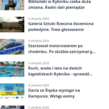
Biblioteki w Rybniku czeka duża
zmiana. Radni dali pieniądze
6 sierpnia 2026
Galeria Sztuki Rzeczna doceniona
podwójnie. Trwa głosowanie
6 sierpnia 2026
Szarżował motorowerem po
chodniku. Po służbie zatrzymał go
policjant z Rybnika
6 sierpnia 2026
Ruch, woda i lato na dwóch
kąpieliskach Rybnika - sprawdź
sierpniowy plan
6 sierpnia 2026
Daria ze Śląska wystąpi na
Kampusie. Wstęp wolny
5 sierpnia 2026