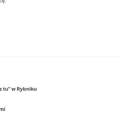
cę.
z tu” w Rybniku
imi