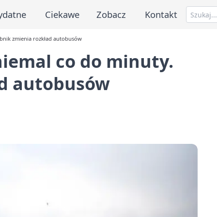
ydatne
Ciekawe
Zobacz
Kontakt
bnik zmienia rozkład autobusów
iemal co do minuty.
ad autobusów