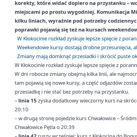
korekty, które widać dopiero na przystanku – wc
miejscami po prostu wygodniej. Komunikacja M
kilku liniach, wyraźnie pod potrzeby codziennyc
poprawki pojawią się też na kursach weekendo
W Kłokocinie rozkład zyskuje lepsze spięcie z po
Weekendowe kursy dostają drobne przesunięcia, a
Zmiany mają domknąć przesiadki i skrócić puste ok
W Kłokocinie rozkład zyskuje lepsze spięcie z por
W dni robocze zmiany obejmą kilka linii, ale najmocni
tam pojawią się nowe kursy, a część odjazdów zostani
przesiadkę i nie stać bez potrzeby na przystanku.
–
linia 15
zyska dodatkowy wieczorny kurs na skróco
20:10
– w drugą stronę pojedzie kurs Chwałowice – Śródmi
Chwałowice Pętla o 20:39
–
linia 42
ruszy wcześniej: kurs z Kłokocina do Bogu