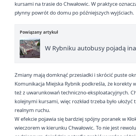
kursami na trasie do Chwałowic. W praktyce oznacza
płynny powrót do domu po późniejszych wyjściach.
Powiązany artykuł
W Rybniku autobusy pojadą ina
Zmiany mają domknąć przesiadki i skrócić puste okn
Komunikacja Miejska Rybnik podkreśla, że korekty wy
też z uwarunkowań techniczno-eksploatacyjnych. Ch
kolejnymi kursami, więc rozkład trzeba było ułożyć ta
realnym ruchu.
W efekcie pojawia się bardziej spójny poranek w Kłok
wieczorem w kierunku Chwałowic. To nie jest rewolu