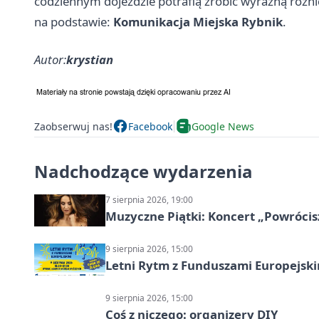
codziennym dojeździe potrafią zrobić wyraźną różni
na podstawie:
Komunikacja Miejska Rybnik
.
Autor:
krystian
Zaobserwuj nas!
Facebook
Google News
Nadchodzące wydarzenia
7 sierpnia 2026, 19:00
Muzyczne Piątki: Koncert „Powrócis
9 sierpnia 2026, 15:00
Letni Rytm z Funduszami Europejsk
9 sierpnia 2026, 15:00
Coś z niczego: organizery DIY