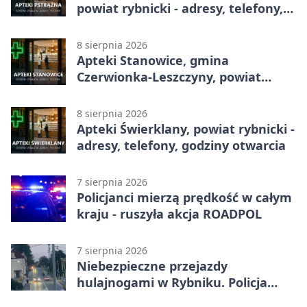
powiat rybnicki - adresy, telefony,
godziny otwarcia
8 sierpnia 2026
Apteki Stanowice, gmina
Czerwionka-Leszczyny, powiat
rybnicki - adresy, telefony, godziny
otwarcia
8 sierpnia 2026
Apteki Świerklany, powiat rybnicki -
adresy, telefony, godziny otwarcia
7 sierpnia 2026
Policjanci mierzą prędkość w całym
kraju - ruszyła akcja ROADPOL
7 sierpnia 2026
Niebezpieczne przejazdy
hulajnogami w Rybniku. Policja
sprawdza nagrania