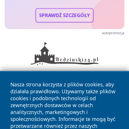
SPRAWDŹ SZCZEGÓŁY
autopromocja
Nasza strona korzysta z plików cookies, aby
działała prawidłowo. Używamy także plików
cookies i podobnych technologii od
zewnętrznych dostawców w celach
analitycznych, marketingowych i
Copyright © 2026 irybnik.pl Wszystkie prawa zastrzeżone.
społecznościowych. Informacje te mogą być
przetwarzane również przez naszych