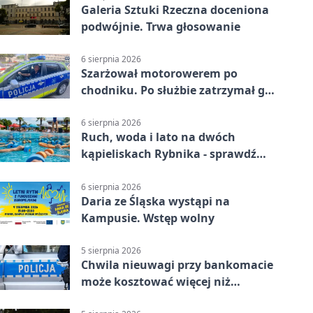
Galeria Sztuki Rzeczna doceniona
podwójnie. Trwa głosowanie
6 sierpnia 2026
Szarżował motorowerem po
chodniku. Po służbie zatrzymał go
policjant z Rybnika
6 sierpnia 2026
Ruch, woda i lato na dwóch
kąpieliskach Rybnika - sprawdź
sierpniowy plan
6 sierpnia 2026
Daria ze Śląska wystąpi na
Kampusie. Wstęp wolny
5 sierpnia 2026
Chwila nieuwagi przy bankomacie
może kosztować więcej niż
wypłacona gotówka