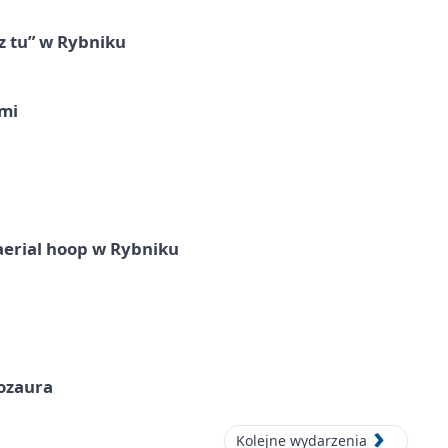
z tu” w Rybniku
imi
aerial hoop w Rybniku
nozaura
Kolejne wydarzenia