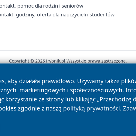
ntakt, pomoc dla rodzin i seniorów
takt, godziny, oferta dla nauczycieli i studentów
Copyright © 2026 irybnik.pl Wszystkie prawa zastrzeżone.
es, aby działała prawidłowo. Używamy także plik
News
Autorzy
Polityka Prywatności
Polityka Cookie
cznych, marketingowych i społecznościowych. Inf
 korzystanie ze strony lub klikając „Przechodzę 
ookies zgodnie z naszą
polityką prywatności
.
Zaaw