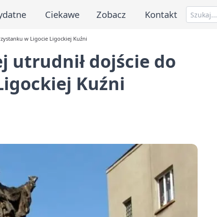
ydatne
Ciekawe
Zobacz
Kontakt
rzystanku w Ligocie Ligockiej Kuźni
j utrudnił dojście do
Ligockiej Kuźni