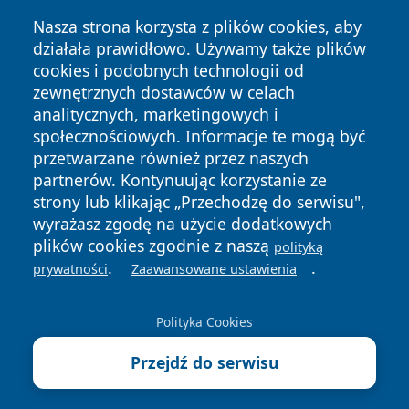
Nasza strona korzysta z plików cookies, aby
działała prawidłowo. Używamy także plików
cookies i podobnych technologii od
zewnętrznych dostawców w celach
analitycznych, marketingowych i
społecznościowych. Informacje te mogą być
Copyright © 2026 irybnik.pl Wszystkie prawa zastrzeżone.
przetwarzane również przez naszych
partnerów. Kontynuując korzystanie ze
strony lub klikając „Przechodzę do serwisu",
Polityka
Polityka
wyrażasz zgodę na użycie dodatkowych
News
Autorzy
Prywatności
Cookies
plików cookies zgodnie z naszą
polityką
.
.
prywatności
Zaawansowane ustawienia
Polityka Cookies
Przejdź do serwisu