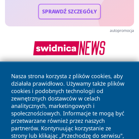
SPRAWDŹ SZCZEGÓŁY
autopromocja
Nasza strona korzysta z plików cookies, aby
działała prawidłowo. Używamy także plików
cookies i podobnych technologii od
zewnętrznych dostawców w celach
analitycznych, marketingowych i
Copyright © 2026 irybnik.pl Wszystkie prawa zastrzeżone.
społecznościowych. Informacje te mogą być
przetwarzane również przez naszych
partnerów. Kontynuując korzystanie ze
Polityka
Polityka
News
Autorzy
strony lub klikając „Przechodzę do serwisu",
Prywatności
Cookies