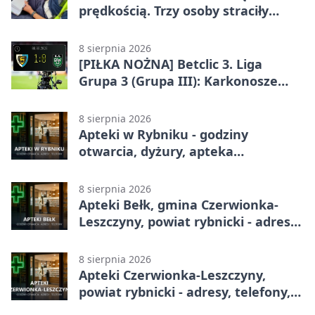
prędkością. Trzy osoby straciły
prawa jazdy
8 sierpnia 2026
[PIŁKA NOŻNA] Betclic 3. Liga
Grupa 3 (Grupa III): Karkonosze
Jelenia Góra – ROW 1964 Rybnik 1:0
8 sierpnia 2026
Apteki w Rybniku - godziny
otwarcia, dyżury, apteka
całodobowa
8 sierpnia 2026
Apteki Bełk, gmina Czerwionka-
Leszczyny, powiat rybnicki - adresy,
telefony, godziny otwarcia
8 sierpnia 2026
Apteki Czerwionka-Leszczyny,
powiat rybnicki - adresy, telefony,
godziny otwarcia