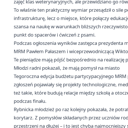
zajęć klas weterynaryjnych, ale przewidziano go rów
To właśnie ten praktyczny wymiar przesądził o sile 
infrastrukturę, lecz o miejsce, które połączy eduka
szansa na naukę w warunkach bliższych rzeczywisto
punkt do spacerów i ćwiczeń z psami.
Podczas ogłoszenia wyników zastępca prezydenta m
MRM Pawłem Pałaszem i wiceprzewodniczącą Wiktori
Te pieniądze mają pójść bezpośrednio na realizację p
Młodzi radni pokazali, że mają pomysł na miasto
Tegoroczna edycja budżetu partycypacyjnego MRM pr
zgłoszeń pojawiały się projekty technologiczne, med
też takie, które budują relacje między szkołą a oto
podczas finału.
Rybnicka młodzież po raz kolejny pokazała, że potraf
korytarz. Z pomysłów składanych przez uczniów rodz
przestrzeni na dłużej – i to jest chyba najmocniejszy s