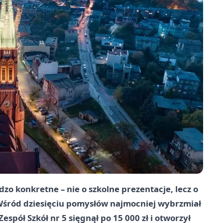
o konkretne – nie o szkolne prezentacje, lecz o
 Wśród dziesięciu pomysłów najmocniej wybrzmiał
espół Szkół nr 5 sięgnął po 15 000 zł i otworzył