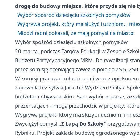
drogę do budowy miejsca, które przyda się nie 
Wybór spośród dziesięciu szkolnych pomysłów
Wygrywa projekt, który ma służyć i uczniom, i mie
Młodzi radni pokazali, że mają pomysł na miasto
Wybór spośród dziesięciu szkolnych pomysłów
20 marca, podczas Targów Edukacji w Zespole Szkół
Budżetu Partycypacyjnego MRM. Do rywalizacji stanę
przez komisję oceniającą zawęziła pole do ZS 5, ZSB 
W komisji pracowali młodzi radni wraz z opiekune
zapewniła też Sylwia Jaroch z Wydziału Polityki Społ
budżetem obywatelskim. Sam wybór pokazał, że szkol
prezentacjach – mogą przechodzić w projekty, które
Wygrywa projekt, który ma służyć i uczniom, i mies
Zwyciężył pomysł
„Z Łapą Do Szkoły”
przygotowany 
Rybniku. Projekt zakłada budowę ogrodzonego wybi