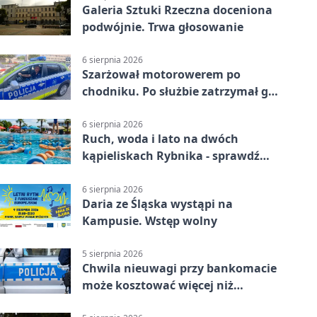
Galeria Sztuki Rzeczna doceniona
podwójnie. Trwa głosowanie
6 sierpnia 2026
Szarżował motorowerem po
chodniku. Po służbie zatrzymał go
policjant z Rybnika
6 sierpnia 2026
Ruch, woda i lato na dwóch
kąpieliskach Rybnika - sprawdź
sierpniowy plan
6 sierpnia 2026
Daria ze Śląska wystąpi na
Kampusie. Wstęp wolny
5 sierpnia 2026
Chwila nieuwagi przy bankomacie
może kosztować więcej niż
wypłacona gotówka