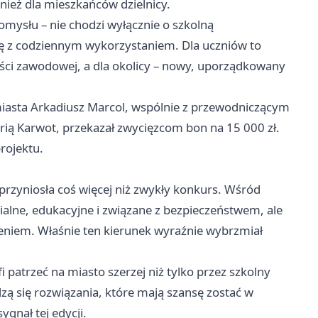
nież dla mieszkańców dzielnicy.
pomysłu – nie chodzi wyłącznie o szkolną
cję z codziennym wykorzystaniem. Dla uczniów to
ści zawodowej, a dla okolicy – nowy, uporządkowany
iasta Arkadiusz Marcol, wspólnie z przewodniczącym
ą Karwot, przekazał zwycięzcom bon na 15 000 zł.
rojektu.
zyniosła coś więcej niż zwykły konkurs. Wśród
ialne, edukacyjne i związane z bezpieczeństwem, ale
czeniem. Właśnie ten kierunek wyraźnie wybrzmiał
i patrzeć na miasto szerzej niż tylko przez szkolny
ą się rozwiązania, które mają szansę zostać w
ygnał tej edycji.