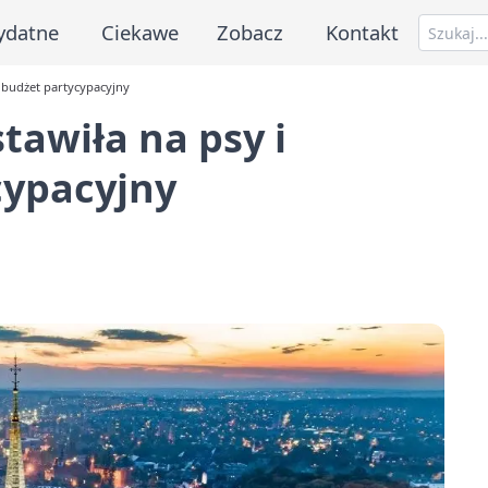
ydatne
Ciekawe
Zobacz
Kontakt
 budżet partycypacyjny
tawiła na psy i
cypacyjny