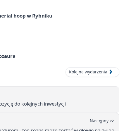
aerial hoop w Rybniku
nozaura
Kolejne wydarzenia
zycję do kolejnych inwestycji
Następny >>
pazurem - ten seans może zostać w głowie na długo