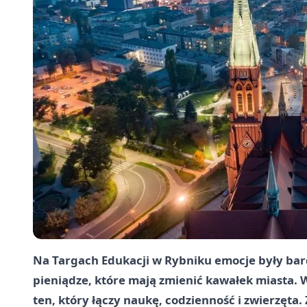
Na Targach Edukacji w Rybniku emocje były bardz
pieniądze, które mają zmienić kawałek miasta.
ten, który łączy naukę, codzienność i zwierzęta. Z