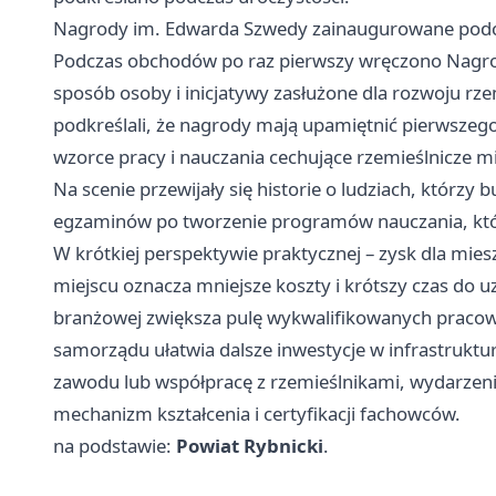
Nagrody im. Edwarda Szwedy zainaugurowane podc
Podczas obchodów po raz pierwszy wręczono Nagr
sposób osoby i inicjatywy zasłużone dla rozwoju rz
podkreślali, że nagrody mają upamiętnić pierwszego
wzorce pracy i nauczania cechujące rzemieślnicze m
Na scenie przewijały się historie o ludziach, którzy 
egzaminów po tworzenie programów nauczania, któr
W krótkiej perspektywie praktycznej – zysk dla mi
miejscu oznacza mniejsze koszty i krótszy czas do uz
branżowej zwiększa pulę wykwalifikowanych pracow
samorządu ułatwia dalsze inwestycje w infrastruktu
zawodu lub współpracę z rzemieślnikami, wydarzenie
mechanizm kształcenia i certyfikacji fachowców.
na podstawie:
Powiat Rybnicki
.