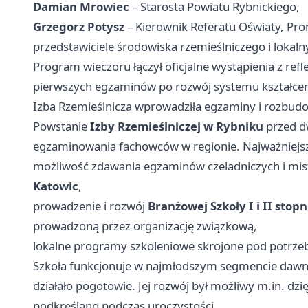
Damian Mrowiec
– Starosta Powiatu Rybnickiego,
Grzegorz Potysz
– Kierownik Referatu Oświaty, Prom
przedstawiciele środowiska rzemieślniczego i lokal
Program wieczoru łączył oficjalne wystąpienia z ref
pierwszych egzaminów po rozwój systemu kształc
Izba Rzemieślnicza wprowadziła egzaminy i rozbud
Powstanie
Izby Rzemieślniczej w Rybniku
przed dw
egzaminowania fachowców w regionie. Najważniejsze 
możliwość zdawania egzaminów czeladniczych i mis
Katowic
,
prowadzenie i rozwój
Branżowej Szkoły I i II stopn
prowadzoną przez organizację związkową,
lokalne programy szkoleniowe skrojone pod potrze
Szkoła funkcjonuje w najmłodszym segmencie dawn
działało pogotowie. Jej rozwój był możliwy m.in. dz
podkreślano podczas uroczystości.