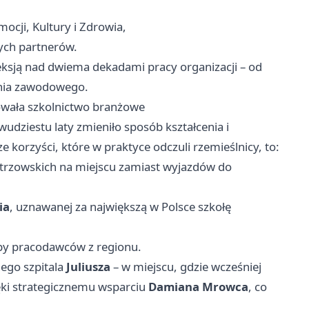
ocji, Kultury i Zdrowia,
nych partnerów.
leksją nad dwiema dekadami pracy organizacji – od
enia zawodowego.
owała szkolnictwo branżowe
udziestu laty zmieniło sposób kształcenia i
korzyści, które w praktyce odczuli rzemieślnicy, to:
trzowskich na miejscu zamiast wyjazdów do
ia
, uznawanej za największą w Polsce szkołę
by pracodawców z regionu.
ego szpitala
Juliusza
– w miejscu, gdzie wcześniej
ięki strategicznemu wsparciu
Damiana Mrowca
, co