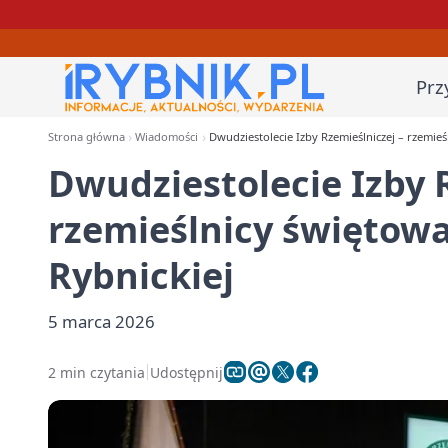
Prz
Strona główna
Wiadomości
Dwudziestolecie Izby Rzemieślniczej – rzemieś
Dwudziestolecie Izby 
rzemieślnicy świętowa
Rybnickiej
5 marca 2026
2 min czytania
Udostępnij