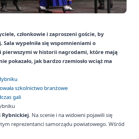
yciele, członkowie i zaproszeni goście, by
j. Sala wypełniła się wspomnieniami o
 pierwszymi w historii nagrodami, które mają
ie pokazało, jak bardzo rzemiosło wciąż ma
 Rybniku
dowała szkolnictwo branżowe
zas gali
Rybniku
 Rybnickiej
. Na scenie i na widowni pojawili się
– w tym reprezentanci samorządu powiatowego. Wśród