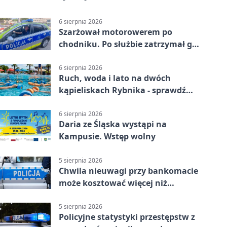
6 sierpnia 2026
Szarżował motorowerem po
chodniku. Po służbie zatrzymał go
policjant z Rybnika
6 sierpnia 2026
Ruch, woda i lato na dwóch
kąpieliskach Rybnika - sprawdź
sierpniowy plan
6 sierpnia 2026
Daria ze Śląska wystąpi na
Kampusie. Wstęp wolny
5 sierpnia 2026
Chwila nieuwagi przy bankomacie
może kosztować więcej niż
wypłacona gotówka
5 sierpnia 2026
Policyjne statystyki przestępstw z