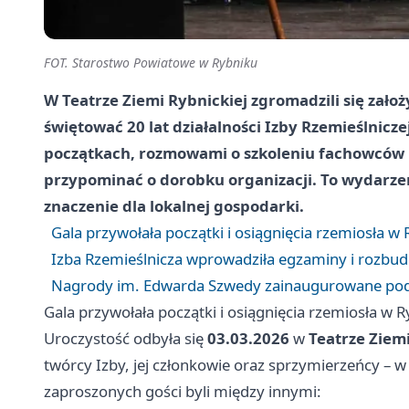
FOT. Starostwo Powiatowe w Rybniku
W Teatrze Ziemi Rybnickiej zgromadzili się założ
świętować 20 lat działalności Izby Rzemieślnicze
początkach, rozmowami o szkoleniu fachowców i
przypominać o dorobku organizacji. To wydarzen
znaczenie dla lokalnej gospodarki.
Gala przywołała początki i osiągnięcia rzemiosła w
Izba Rzemieślnicza wprowadziła egzaminy i rozbu
Nagrody im. Edwarda Szwedy zainaugurowane podc
Gala przywołała początki i osiągnięcia rzemiosła w 
Uroczystość odbyła się
03.03.2026
w
Teatrze Ziemi
twórcy Izby, jej członkowie oraz sprzymierzeńcy 
zaproszonych gości byli między innymi: