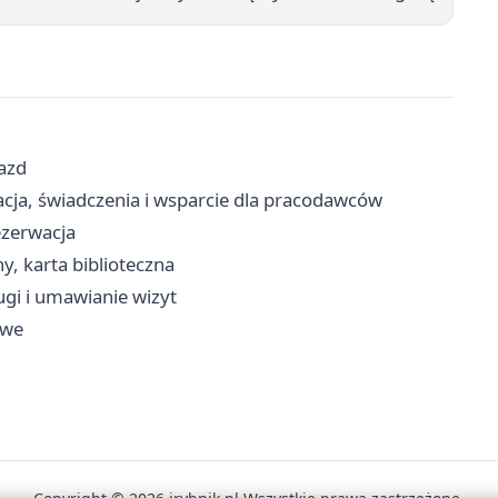
jazd
acja, świadczenia i wsparcie dla pracodawców
ezerwacja
ny, karta biblioteczna
ugi i umawianie wizyt
owe