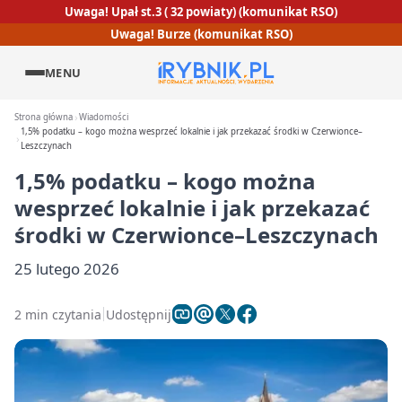
Uwaga! Upał st.3 ( 32 powiaty) (komunikat RSO)
Uwaga! Burze (komunikat RSO)
MENU
Strona główna
Wiadomości
1,5% podatku – kogo można wesprzeć lokalnie i jak przekazać środki w Czerwionce–
Leszczynach
1,5% podatku – kogo można
wesprzeć lokalnie i jak przekazać
środki w Czerwionce–Leszczynach
25 lutego 2026
2 min czytania
Udostępnij