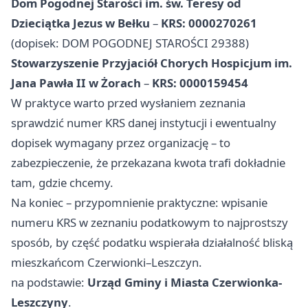
Dom Pogodnej Starości im. św. Teresy od
Dzieciątka Jezus w Bełku
–
KRS: 0000270261
(dopisek: DOM POGODNEJ STAROŚCI 29388)
Stowarzyszenie Przyjaciół Chorych Hospicjum im.
Jana Pawła II w Żorach
–
KRS: 0000159454
W praktyce warto przed wysłaniem zeznania
sprawdzić numer KRS danej instytucji i ewentualny
dopisek wymagany przez organizację – to
zabezpieczenie, że przekazana kwota trafi dokładnie
tam, gdzie chcemy.
Na koniec – przypomnienie praktyczne: wpisanie
numeru KRS w zeznaniu podatkowym to najprostszy
sposób, by część podatku wspierała działalność bliską
mieszkańcom Czerwionki–Leszczyn.
na podstawie:
Urząd Gminy i Miasta Czerwionka-
Leszczyny
.