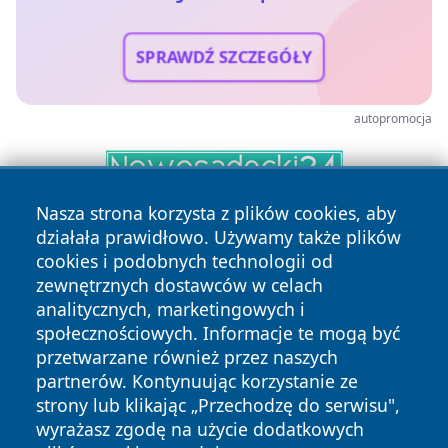
SPRAWDŹ SZCZEGÓŁY
autopromocja
Nasza strona korzysta z plików cookies, aby
działała prawidłowo. Używamy także plików
cookies i podobnych technologii od
zewnętrznych dostawców w celach
analitycznych, marketingowych i
społecznościowych. Informacje te mogą być
Copyright © 2026 irybnik.pl Wszystkie prawa zastrzeżone.
przetwarzane również przez naszych
partnerów. Kontynuując korzystanie ze
strony lub klikając „Przechodzę do serwisu",
Polityka
Polityka
wyrażasz zgodę na użycie dodatkowych
News
Autorzy
Prywatności
Cookies