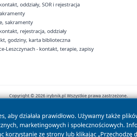
ontakt, oddziały, SOR i rejestracja
 sakramenty
sze, sakramenty
ontakt, rejestracja, oddziały
kt, godziny, karta biblioteczna
-Leszczynach - kontakt, terapie, zapisy
Copyright © 2026 irybnik.pl Wszystkie prawa zastrzeżone.
es, aby działała prawidłowo. Używamy także plik
News
Autorzy
Polityka Prywatności
Polityka Cookie
cznych, marketingowych i społecznościowych. Inf
 korzystanie ze strony lub klikając „Przechodzę 