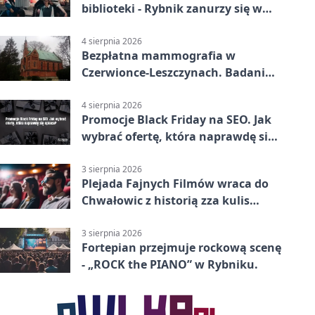
biblioteki - Rybnik zanurzy się w
„Dziadach”
4 sierpnia 2026
Bezpłatna mammografia w
Czerwionce-Leszczynach. Badania
w dwóch punktach
4 sierpnia 2026
Promocje Black Friday na SEO. Jak
wybrać ofertę, która naprawdę się
opłaca?
3 sierpnia 2026
Plejada Fajnych Filmów wraca do
Chwałowic z historią zza kulis
Disneya
3 sierpnia 2026
Fortepian przejmuje rockową scenę
- „ROCK the PIANO” w Rybniku.