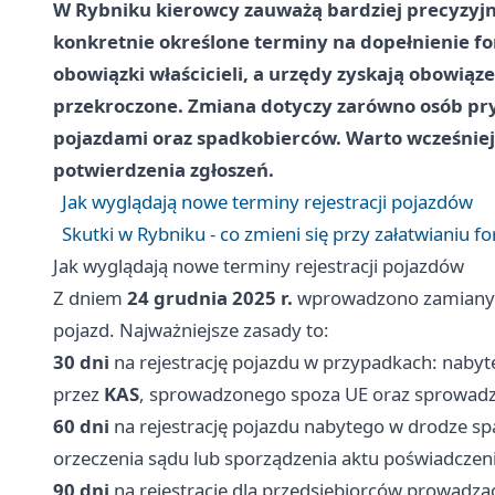
W Rybniku kierowcy zauważą bardziej precyzyjn
konkretnie określone terminy na dopełnienie fo
obowiązki właścicieli, a urzędy zyskają obowiąz
przekroczone. Zmiana dotyczy zarówno osób pry
pojazdami oraz spadkobierców. Warto wcześnie
potwierdzenia zgłoszeń.
Jak wyglądają nowe terminy rejestracji pojazdów
Skutki w Rybniku - co zmieni się przy załatwianiu f
Jak wyglądają nowe terminy rejestracji pojazdów
Z dniem
24 grudnia 2025 r.
wprowadzono zamiany ok
pojazd. Najważniejsze zasady to:
30 dni
na rejestrację pojazdu w przypadkach: naby
przez
KAS
, sprowadzonego spoza UE oraz sprowad
60 dni
na rejestrację pojazdu nabytego w drodze sp
orzeczenia sądu lub sporządzenia aktu poświadczeni
90 dni
na rejestrację dla przedsiębiorców prowadząc