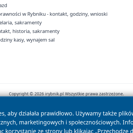
jazd
awności w Rybniku - kontakt, godziny, wnioski
elaria, sakramenty
takt, historia, sakramenty
godziny kasy, wynajem sal
Copyright © 2026 irybnik.pl Wszystkie prawa zastrzeżone.
es, aby działała prawidłowo. Używamy także plik
News
Autorzy
Polityka Prywatności
Polityka Cookie
cznych, marketingowych i społecznościowych. Inf
 korzystanie ze strony lub klikając „Przechodzę 