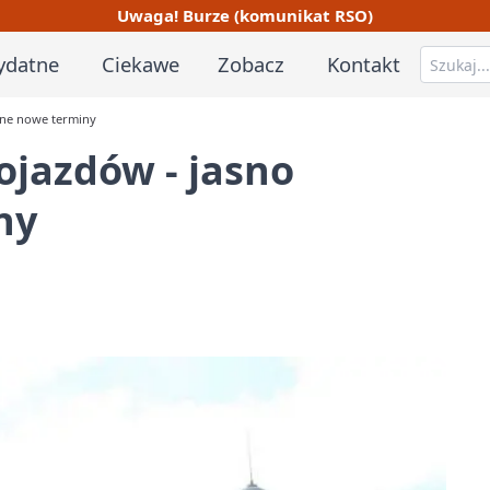
Uwaga! Burze (komunikat RSO)
ydatne
Ciekawe
Zobacz
Kontakt
lone nowe terminy
ojazdów - jasno
ny