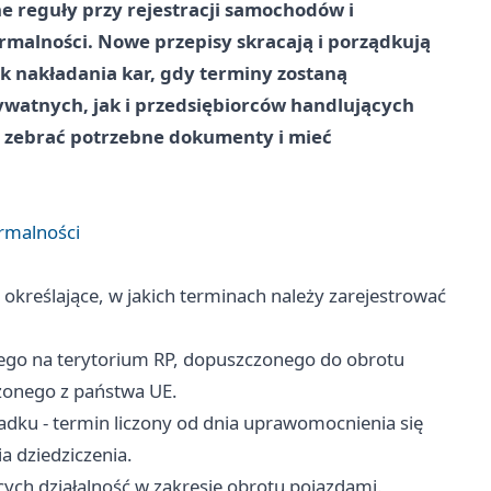
e reguły przy rejestracji samochodów i
rmalności. Nowe przepisy skracają i porządkują
ek nakładania kar, gdy terminy zostaną
watnych, jak i przedsiębiorców handlujących
j zebrać potrzebne dokumenty i mieć
ormalności
reślające, w jakich terminach należy zarejestrować
tego na terytorium RP, dopuszczonego do obrotu
zonego z państwa UE.
adku - termin liczony od dnia uprawomocnienia się
a dziedziczenia.
ych działalność w zakresie obrotu pojazdami.