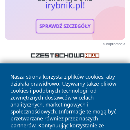
irybnik.pl!
SPRAWDŹ SZCZEGÓŁY
autopromocja
Nasza strona korzysta z plików cookies, aby
działała prawidłowo. Używamy także plików
cookies i podobnych technologii od
zewnętrznych dostawców w celach
analitycznych, marketingowych i
Copyright © 2026 irybnik.pl Wszystkie prawa zastrzeżone.
społecznościowych. Informacje te mogą być
przetwarzane również przez naszych
partnerów. Kontynuując korzystanie ze
Polityka
Polityka
News
Autorzy