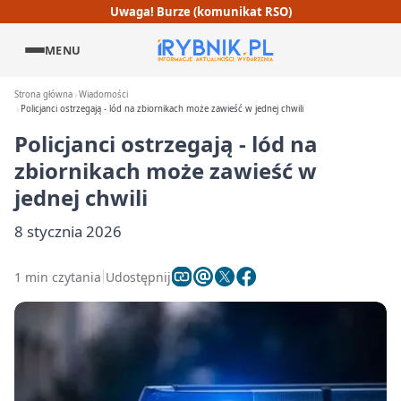
Uwaga! Burze (komunikat RSO)
MENU
Strona główna
Wiadomości
Policjanci ostrzegają - lód na zbiornikach może zawieść w jednej chwili
Policjanci ostrzegają - lód na
zbiornikach może zawieść w
jednej chwili
8 stycznia 2026
1 min czytania
Udostępnij