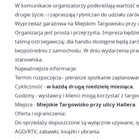
W komunikacie organizatorzy podkreślają wartość ek
drugie życie - i zapraszają rybniczan do udziału zar
Wyprzedaż garażowa na Miejskim Targowisku przy uli
Organizacja jest prosta i przejrzysta. Impreza będzi
taśmą ostrzegawczą; dla handlu dostępne będą zarów
bezpośrednio z samochodu. W dniu wydarzenia pr
stanowiska.
Najważniejsze informacje:
Termin rozpoczęcia - pierwsze spotkanie zaplanow
Cykliczność -
w każdą drugą niedzielę miesiąca
.
Godziny - wystawcy i klienci mogą korzystać z targ
Miejsce -
Miejskie Targowisko przy ulicy Hallera
.
Oferta i ograniczenia:
Do sprzedaży dopuszczone są wyłącznie używane, s
AGD/RTV, zabawki, książki i ubrania.