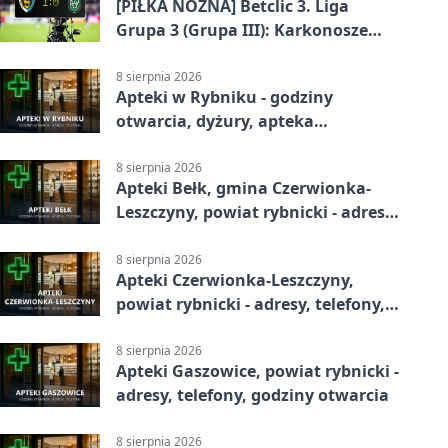
[PIŁKA NOŻNA] Betclic 3. Liga
Grupa 3 (Grupa III): Karkonosze
Jelenia Góra – ROW 1964 Rybnik 1:0
8 sierpnia 2026
Apteki w Rybniku - godziny
otwarcia, dyżury, apteka
całodobowa
8 sierpnia 2026
Apteki Bełk, gmina Czerwionka-
Leszczyny, powiat rybnicki - adresy,
telefony, godziny otwarcia
8 sierpnia 2026
Apteki Czerwionka-Leszczyny,
powiat rybnicki - adresy, telefony,
godziny otwarcia
8 sierpnia 2026
Apteki Gaszowice, powiat rybnicki -
adresy, telefony, godziny otwarcia
8 sierpnia 2026