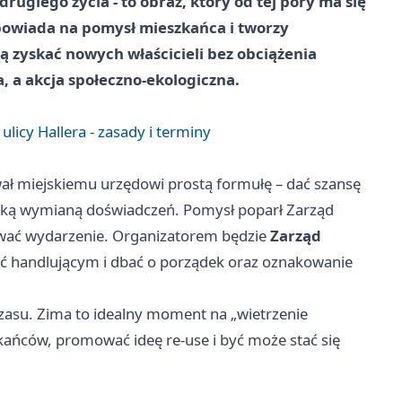
rugiego życia - to obraz, który od tej pory ma się
powiada na pomysł mieszkańca i tworzy
 zyskać nowych właścicieli bez obciążenia
 a akcja społeczno-ekologiczna.
icy Hallera - zasady i terminy
ał miejskiemu urzędowi prostą formułę – dać szansę
edzką wymianą doświadczeń. Pomysł poparł Zarząd
zować wydarzenie. Organizatorem będzie
Zarząd
ać handlującym i dbać o porządek oraz oznakowanie
czasu. Zima to idealny moment na „wietrzenie
ańców, promować ideę re-use i być może stać się