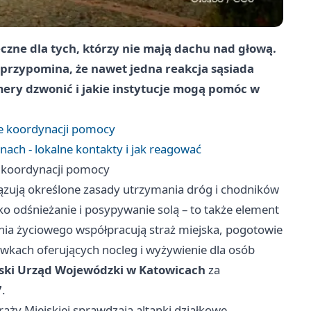
czne dla tych, którzy nie mają dachu nad głową.
 przypomina, że nawet jedna reakcja sąsiada
mery dzwonić i jakie instytucje mogą pomóc w
ie koordynacji pomocy
ch - lokalne kontakty i jak reagować
e koordynacji pomocy
zują określone zasady utrzymania dróg i chodników
ylko odśnieżanie i posypywanie solą – to także element
ia życiowego współpracują straż miejska, pogotowie
wkach oferujących nocleg i wyżywienie dla osób
ąski Urząd Wojewódzki w Katowicach
za
7
.
aży Miejskiej sprawdzają altanki działkowe,