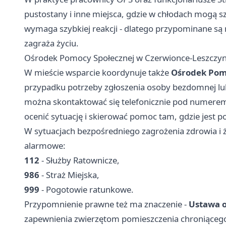
pustostany i inne miejsca, gdzie w chłodach mogą s
wymaga szybkiej reakcji - dlatego przypominane s
zagraża życiu.
Ośrodek Pomocy Społecznej w Czerwionce-Leszczynac
W mieście wsparcie koordynuje także
Ośrodek Pom
przypadku potrzeby zgłoszenia osoby bezdomnej lu
można skontaktować się telefonicznie pod numer
ocenić sytuację i skierować pomoc tam, gdzie jest p
W sytuacjach bezpośredniego zagrożenia zdrowia i 
alarmowe:
112
- Służby Ratownicze,
986
- Straż Miejska,
999
- Pogotowie ratunkowe.
Przypomnienie prawne też ma znaczenie -
Ustawa o
zapewnienia zwierzętom pomieszczenia chroniąceg