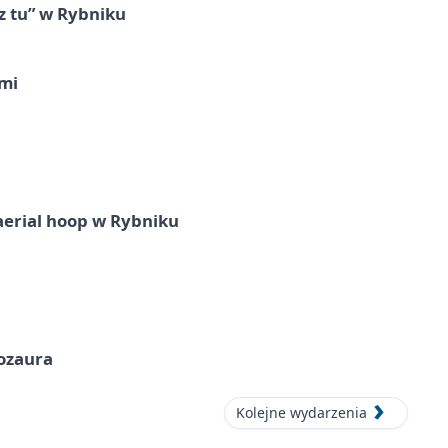
z tu” w Rybniku
imi
aerial hoop w Rybniku
nozaura
Kolejne wydarzenia