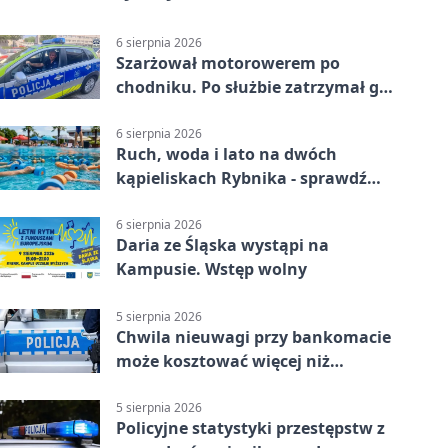
6 sierpnia 2026
Szarżował motorowerem po
chodniku. Po służbie zatrzymał go
policjant z Rybnika
6 sierpnia 2026
Ruch, woda i lato na dwóch
kąpieliskach Rybnika - sprawdź
sierpniowy plan
6 sierpnia 2026
Daria ze Śląska wystąpi na
Kampusie. Wstęp wolny
5 sierpnia 2026
Chwila nieuwagi przy bankomacie
może kosztować więcej niż
wypłacona gotówka
5 sierpnia 2026
Policyjne statystyki przestępstw z