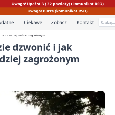
Uwaga! Upał st.3 ( 32 powiaty) (komunikat RSO)
Uwaga! Burze (komunikat RSO)
ydatne
Ciekawe
Zobacz
Kontakt
óc osobom najbardziej zagrożonym
ie dzwonić i jak
dziej zagrożonym