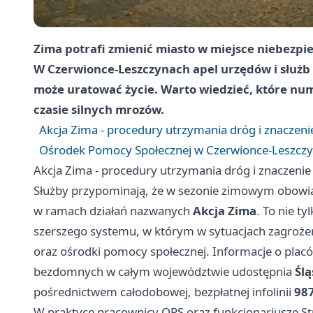
Zima potrafi zmienić miasto w miejsce niebezpie
W Czerwionce-Leszczynach apel urzędów i służb
może uratować życie. Warto wiedzieć, które nu
czasie silnych mrozów.
Akcja Zima - procedury utrzymania dróg i znaczen
Ośrodek Pomocy Społecznej w Czerwionce-Leszczyna
Akcja Zima - procedury utrzymania dróg i znaczeni
Służby przypominają, że w sezonie zimowym obowią
w ramach działań nazwanych
Akcja Zima
. To nie t
szerszego systemu, w którym w sytuacjach zagrożen
oraz ośrodki pomocy społecznej. Informacje o placó
bezdomnych w całym województwie udostępnia
Śl
pośrednictwem całodobowej, bezpłatnej infolinii
98
W praktyce pracownicy OPS oraz funkcjonariusze Str