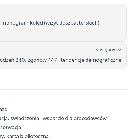
armonogram kolęd (wizyt duszpasterskich)
Następny >>
rodzeń 240, zgonów 447 i tendencje demograficzne
jazd
acja, świadczenia i wsparcie dla pracodawców
ezerwacja
ny, karta biblioteczna