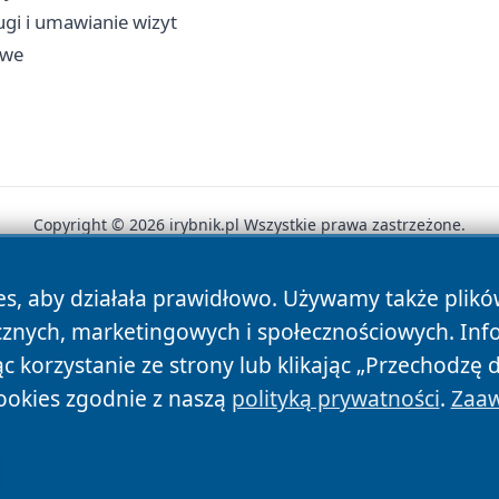
ugi i umawianie wizyt
owe
Copyright © 2026 irybnik.pl Wszystkie prawa zastrzeżone.
es, aby działała prawidłowo. Używamy także plik
News
Autorzy
Polityka Prywatności
Polityka Cookie
cznych, marketingowych i społecznościowych. Inf
 korzystanie ze strony lub klikając „Przechodzę 
ookies zgodnie z naszą
polityką prywatności
.
Zaaw