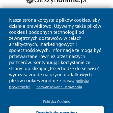
Nasza strona korzysta z plików cookies, aby
działała prawidłowo. Używamy także plików
cookies i podobnych technologii od
zewnętrznych dostawców w celach
analitycznych, marketingowych i
Copyright © 2026 irybnik.pl Wszystkie prawa zastrzeżone.
społecznościowych. Informacje te mogą być
przetwarzane również przez naszych
partnerów. Kontynuując korzystanie ze
Polityka
Polityka
News
Autorzy
strony lub klikając „Przechodzę do serwisu",
Prywatności
Cookies
wyrażasz zgodę na użycie dodatkowych
plików cookies zgodnie z naszą
polityką
.
.
prywatności
Zaawansowane ustawienia
Polityka Cookies
Przejdź do serwisu