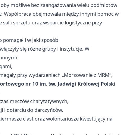
 byłoby możliwe bez zaangażowania wielu podmiotów
ków. Współpraca obejmowała między innymi pomoc w
sal i sprzętu oraz wsparcie logistyczne przy
o pomagał i w jaki sposób
ączyły się różne grupy i instytucje. W
 innymi:
ugami,
omagały przy wydarzeniach „Morsowanie z MRM”,
rtowego nr 10 im. św. Jadwigi Królowej Polski
,
czas meczów charytatywnych,
i i dotarciu do darczyńców,
iermasze ciast oraz wolontariusze kwestujący na