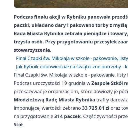
Podczas finału akcji w Rybniku panowała przed
paczki, układano dary i pakowano torby z myśl
Rada Miasta Rybnika zebrała pieniądze i towar
trzysta osób. Przy przygotowaniu przesyłek zaan
stowarzyszenia.
Finał Czapki św. Mikołaja w szkole - pakowanie, listy
Jak Rybnik odpowiedział na świąteczne potrzeby - k
Finał Czapki św. Mikołaja w szkole - pakowanie, listy 
Podczas uroczystości 19 grudnia w
Zespole Szkół n
przekazywać je organizacjom, które dowiozły je póź
Młodzieżową Radę Miasta Rybnika
trafiły darowi
imponującej wartości: zebrano
33 725,01 zł
oraz to
na przygotowanie
314 paczek
. Część żywności prz
Stół
.