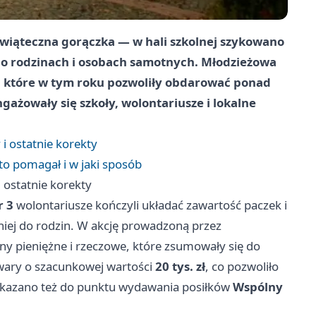
świąteczna gorączka — w hali szkolnej szykowano
ą o rodzinach i osobach samotnych. Młodzieżowa
y, które w tym roku pozwoliły obdarować ponad
gażowały się szkoły, wolontariusze i lokalne
 i ostatnie korekty
to pomagał i w jaki sposób
i ostatnie korekty
r 3
wolontariusze kończyli układać zawartość paczek i
niej do rodzin. W akcję prowadzoną przez
zny pieniężne i rzeczowe, które zsumowały się do
wary o szacunkowej wartości
20 tys. zł
, co pozwoliło
ekazano też do punktu wydawania posiłków
Wspólny