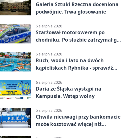
Galeria Sztuki Rzeczna doceniona
podwójnie. Trwa głosowanie
6 sierpnia 2026
Szarżował motorowerem po
chodniku. Po służbie zatrzymał go
policjant z Rybnika
6 sierpnia 2026
Ruch, woda i lato na dwóch
kąpieliskach Rybnika - sprawdź
sierpniowy plan
6 sierpnia 2026
Daria ze Śląska wystąpi na
Kampusie. Wstęp wolny
5 sierpnia 2026
Chwila nieuwagi przy bankomacie
może kosztować więcej niż
wypłacona gotówka