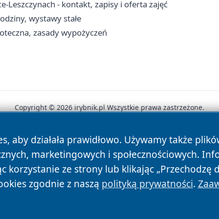
Leszczynach - kontakt, zapisy i oferta zajęć
odziny, wystawy stałe
blioteczna, zasady wypożyczeń
Copyright © 2026 irybnik.pl Wszystkie prawa zastrzeżone.
es, aby działała prawidłowo. Używamy także plik
News
Autorzy
Polityka Prywatności
Polityka Cookie
cznych, marketingowych i społecznościowych. Inf
 korzystanie ze strony lub klikając „Przechodzę 
ookies zgodnie z naszą
polityką prywatności
.
Zaaw