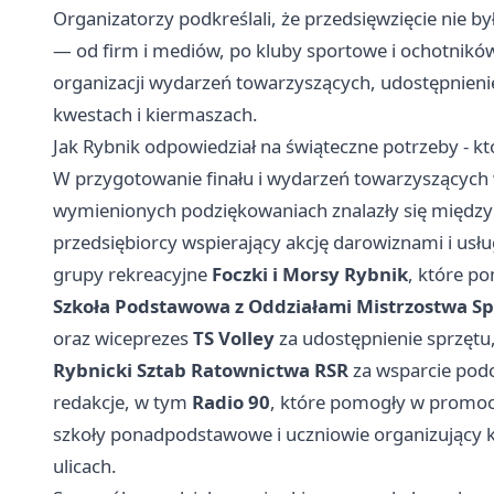
Organizatorzy podkreślali, że przedsięwzięcie nie
— od firm i mediów, po kluby sportowe i ochotni
organizacji wydarzeń towarzyszących, udostępnienie 
kwestach i kiermaszach.
Jak Rybnik odpowiedział na świąteczne potrzeby - kt
W przygotowanie finału i wydarzeń towarzyszących wł
wymienionych podziękowaniach znalazły się między
przedsiębiorcy wspierający akcję darowiznami i usł
grupy rekreacyjne
Foczki i Morsy Rybnik
, które p
Szkoła Podstawowa z Oddziałami Mistrzostwa Spo
oraz wiceprezes
TS Volley
za udostępnienie sprzętu
Rybnicki Sztab Ratownictwa RSR
za wsparcie pod
redakcje, w tym
Radio 90
, które pomogły w promocj
szkoły ponadpodstawowe i uczniowie organizujący k
ulicach.