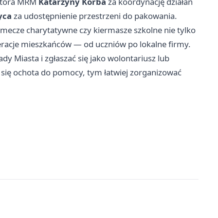
natora MRM
Katarzyny Korba
za koordynację działań
yca
za udostępnienie przestrzeni do pakowania.
 mecze charytatywne czy kiermasze szkolne nie tylko
neracje mieszkańców — od uczniów po lokalne firmy.
ady Miasta i zgłaszać się jako wolontariusz lub
i się ochota do pomocy, tym łatwiej zorganizować