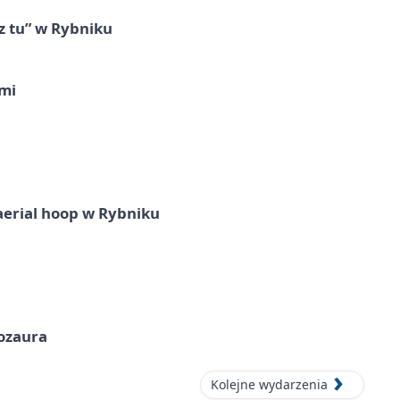
z tu” w Rybniku
imi
aerial hoop w Rybniku
nozaura
Kolejne wydarzenia